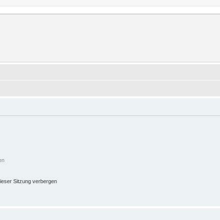
rum
erer Forum.
en
ieser Sitzung verbergen