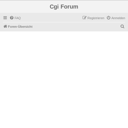
Cgi Forum
FAQ
Registrieren
Anmelden
S
Foren-Übersicht
u
c
h
e