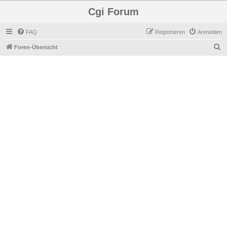
Cgi Forum
FAQ
Registrieren
Anmelden
S
Foren-Übersicht
u
c
h
e