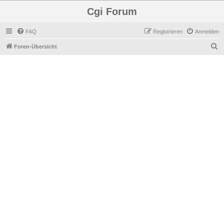
Cgi Forum
FAQ
Registrieren
Anmelden
S
Foren-Übersicht
u
c
h
e