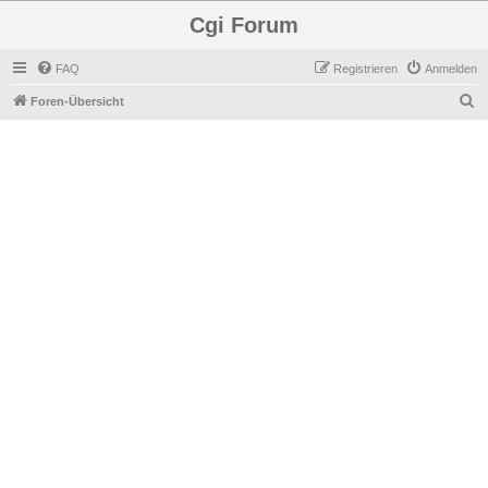
Cgi Forum
FAQ
Registrieren
Anmelden
S
Foren-Übersicht
u
c
h
e