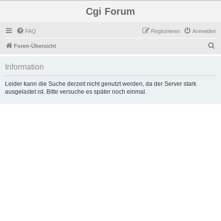
Cgi Forum
FAQ
Registrieren
Anmelden
S
Foren-Übersicht
u
Information
c
h
Leider kann die Suche derzeit nicht genutzt werden, da der Server stark
ausgelastet ist. Bitte versuche es später noch einmal.
e