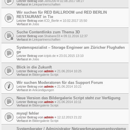
Letzter Beitrag von
Jens200
«
02.08.2017 08:27
Verfasst in
Linkpartnerschaften
Wir suchen für RED BALLROOM und RED BERLIN
RESTAURANT in Tie
Letzter Beitrag von
ICD_Berlin
«
10.02.2017 15:50
Verfasst in
Jobs
Suche Contentlinks zum Thema 3D
Letzter Beitrag von
Shabane33
«
09.11.2016 12:37
Verfasst in
Linkpartnerschaften
Systemspezialist – Storage Engineer am Züricher Flughafen
ge
Letzter Beitrag von
ictjob.de
«
23.01.2015 13:10
Verfasst in
Jobs
Blick in die Zukunft
Letzter Beitrag von
admin
«
21.06.2014 10:25
Verfasst in
Bildergalerie Script
Wir suchen Moderatoren für das Support Forum
Letzter Beitrag von
admin
«
21.06.2014 10:21
Verfasst in
Ankündigungen
Neue Version das Bildergalerie Script steht zur Verfügung
Letzter Beitrag von
admin
«
21.06.2014 10:11
Verfasst in
Bildergalerie Script
mysql fehler
Letzter Beitrag von
admin
«
12.12.2013 21:22
Verfasst in
Bildergalerie Script
Systemberater / Administrator Netzwerkmanagementsysteme