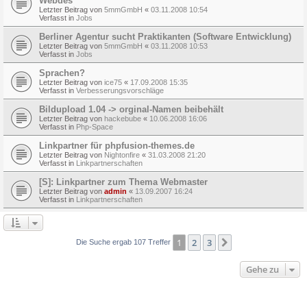
Webdes
Letzter Beitrag von
5mmGmbH
«
03.11.2008 10:54
Verfasst in
Jobs
Berliner Agentur sucht Praktikanten (Software Entwicklung)
Letzter Beitrag von
5mmGmbH
«
03.11.2008 10:53
Verfasst in
Jobs
Sprachen?
Letzter Beitrag von
ice75
«
17.09.2008 15:35
Verfasst in
Verbesserungsvorschläge
Bildupload 1.04 -> orginal-Namen beibehält
Letzter Beitrag von
hackebube
«
10.06.2008 16:06
Verfasst in
Php-Space
Linkpartner für phpfusion-themes.de
Letzter Beitrag von
Nightonfire
«
31.03.2008 21:20
Verfasst in
Linkpartnerschaften
[S]: Linkpartner zum Thema Webmaster
Letzter Beitrag von
admin
«
13.09.2007 16:24
Verfasst in
Linkpartnerschaften
1
2
3
Nächste
Die Suche ergab 107 Treffer
Gehe zu