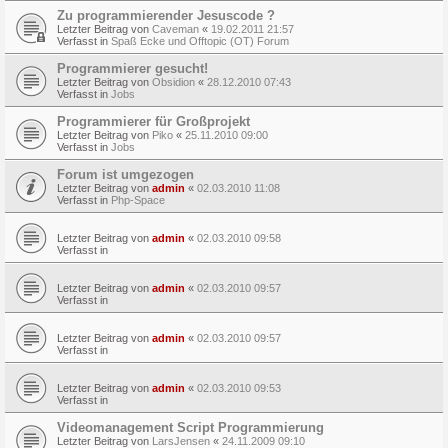
Zu programmierender Jesuscode ?
Letzter Beitrag von
Caveman
«
19.02.2011 21:57
Verfasst in
Spaß Ecke und Offtopic (OT) Forum
Programmierer gesucht!
Letzter Beitrag von
Obsidion
«
28.12.2010 07:43
Verfasst in
Jobs
Programmierer für Großprojekt
Letzter Beitrag von
Piko
«
25.11.2010 09:00
Verfasst in
Jobs
Forum ist umgezogen
Letzter Beitrag von
admin
«
02.03.2010 11:08
Verfasst in
Php-Space
Letzter Beitrag von
admin
«
02.03.2010 09:58
Verfasst in
Letzter Beitrag von
admin
«
02.03.2010 09:57
Verfasst in
Letzter Beitrag von
admin
«
02.03.2010 09:57
Verfasst in
Letzter Beitrag von
admin
«
02.03.2010 09:53
Verfasst in
Videomanagement Script Programmierung
Letzter Beitrag von
LarsJensen
«
24.11.2009 09:10