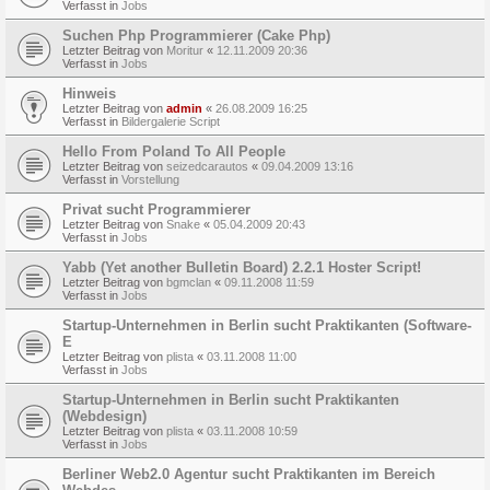
Verfasst in
Jobs
Suchen Php Programmierer (Cake Php)
Letzter Beitrag von
Moritur
«
12.11.2009 20:36
Verfasst in
Jobs
Hinweis
Letzter Beitrag von
admin
«
26.08.2009 16:25
Verfasst in
Bildergalerie Script
Hello From Poland To All People
Letzter Beitrag von
seizedcarautos
«
09.04.2009 13:16
Verfasst in
Vorstellung
Privat sucht Programmierer
Letzter Beitrag von
Snake
«
05.04.2009 20:43
Verfasst in
Jobs
Yabb (Yet another Bulletin Board) 2.2.1 Hoster Script!
Letzter Beitrag von
bgmclan
«
09.11.2008 11:59
Verfasst in
Jobs
Startup-Unternehmen in Berlin sucht Praktikanten (Software-
E
Letzter Beitrag von
plista
«
03.11.2008 11:00
Verfasst in
Jobs
Startup-Unternehmen in Berlin sucht Praktikanten
(Webdesign)
Letzter Beitrag von
plista
«
03.11.2008 10:59
Verfasst in
Jobs
Berliner Web2.0 Agentur sucht Praktikanten im Bereich