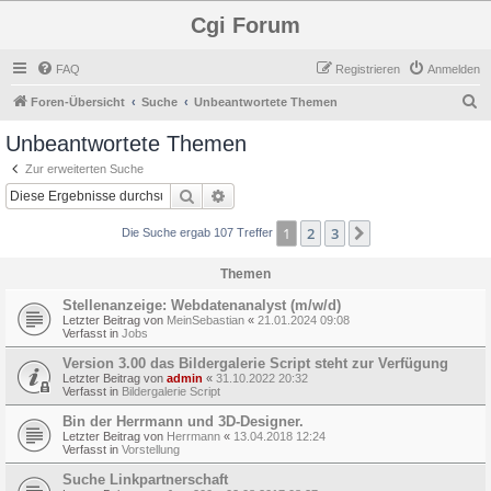
Cgi Forum
FAQ
Registrieren
Anmelden
S
Foren-Übersicht
Suche
Unbeantwortete Themen
u
Unbeantwortete Themen
c
Zur erweiterten Suche
h
Suche
Erweiterte Suche
e
1
2
3
Nächste
Die Suche ergab 107 Treffer
Themen
Stellenanzeige: Webdatenanalyst (m/w/d)
Letzter Beitrag von
MeinSebastian
«
21.01.2024 09:08
Verfasst in
Jobs
Version 3.00 das Bildergalerie Script steht zur Verfügung
Letzter Beitrag von
admin
«
31.10.2022 20:32
Verfasst in
Bildergalerie Script
Bin der Herrmann und 3D-Designer.
Letzter Beitrag von
Herrmann
«
13.04.2018 12:24
Verfasst in
Vorstellung
Suche Linkpartnerschaft