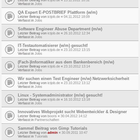
Verfasst in
Jobs
QA Expert E-POSTBRIEF Plattform (w/m)
Letzter Beitrag von
ictjob.de
«
04.11.2012 18:09
Verfasst in
Jobs
Software Engineer Abuse Department (m/w)
Letzter Beitrag von
ictjob.de
«
26.10.2012 12:34
Verfasst in
Jobs
IT-Testautomatisierer (w/m) gesucht!
Letzter Beitrag von
ictjob.de
«
23.10.2012 13:15
Verfasst in
Jobs
(Fach-)Informatiker aus dem Bankenbereich (m/w)
Letzter Beitrag von
ictjob.de
«
23.10.2012 13:14
Verfasst in
Jobs
Wir suchen einen Test Engineer (m/w) Netzwerksicherheit
Letzter Beitrag von
ictjob.de
«
23.10.2012 13:12
Verfasst in
Jobs
Linux - Systemadministrator (m/w) gesucht!
Letzter Beitrag von
ictjob.de
«
16.10.2012 13:18
Verfasst in
Jobs
Innovatives Webprojekt sucht Webentwickler & Designer
Letzter Beitrag von
booris
«
30.04.2012 14:12
Verfasst in
Partnerschaften
Sammel Beitrag von Gimp Tutorials
Letzter Beitrag von
admin
«
30.09.2011 10:47
Verfasst in
Tutorials