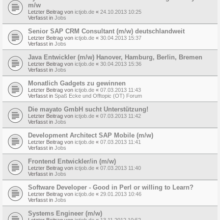
m/w
Letzter Beitrag von
ictjob.de
«
24.10.2013 10:25
Verfasst in
Jobs
Senior SAP CRM Consultant (m/w) deutschlandweit
Letzter Beitrag von
ictjob.de
«
30.04.2013 15:37
Verfasst in
Jobs
Java Entwickler (m/w) Hanover, Hamburg, Berlin, Bremen
Letzter Beitrag von
ictjob.de
«
30.04.2013 15:36
Verfasst in
Jobs
Monatlich Gadgets zu gewinnen
Letzter Beitrag von
ictjob.de
«
07.03.2013 11:43
Verfasst in
Spaß Ecke und Offtopic (OT) Forum
Die mayato GmbH sucht Unterstützung!
Letzter Beitrag von
ictjob.de
«
07.03.2013 11:42
Verfasst in
Jobs
Development Architect SAP Mobile (m/w)
Letzter Beitrag von
ictjob.de
«
07.03.2013 11:41
Verfasst in
Jobs
Frontend Entwickler/in (m/w)
Letzter Beitrag von
ictjob.de
«
07.03.2013 11:40
Verfasst in
Jobs
Software Developer - Good in Perl or willing to Learn?
Letzter Beitrag von
ictjob.de
«
29.01.2013 10:46
Verfasst in
Jobs
Systems Engineer (m/w)
Letzter Beitrag von
ictjob.de
«
13.11.2012 10:52