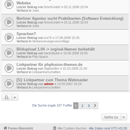
Webdes
Letzter Beitrag von
5mmGmbH
«
03.11.2008 10:54
Verfasst in
Jobs
Berliner Agentur sucht Praktikanten (Software Entwicklung)
Letzter Beitrag von
5mmGmbH
«
03.11.2008 10:53
Verfasst in
Jobs
Sprachen?
Letzter Beitrag von
ice75
«
17.09.2008 15:35
Verfasst in
Verbesserungsvorschläge
Bildupload 1.04 -> orginal-Namen beibehält
Letzter Beitrag von
hackebube
«
10.06.2008 16:06
Verfasst in
Php-Space
Linkpartner für phpfusion-themes.de
Letzter Beitrag von
Nightonfire
«
31.03.2008 21:20
Verfasst in
Linkpartnerschaften
[S]: Linkpartner zum Thema Webmaster
Letzter Beitrag von
admin
«
13.09.2007 16:24
Verfasst in
Linkpartnerschaften
1
2
3
Nächste
Die Suche ergab 107 Treffer
Gehe zu
Foren-Übersicht
Alle Cookies löschen
Alle Zeiten sind
UTC+01:00