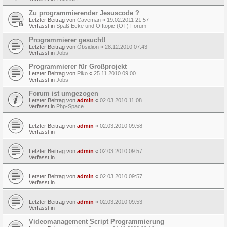
Zu programmierender Jesuscode ?
Letzter Beitrag von
Caveman
«
19.02.2011 21:57
Verfasst in
Spaß Ecke und Offtopic (OT) Forum
Programmierer gesucht!
Letzter Beitrag von
Obsidion
«
28.12.2010 07:43
Verfasst in
Jobs
Programmierer für Großprojekt
Letzter Beitrag von
Piko
«
25.11.2010 09:00
Verfasst in
Jobs
Forum ist umgezogen
Letzter Beitrag von
admin
«
02.03.2010 11:08
Verfasst in
Php-Space
Letzter Beitrag von
admin
«
02.03.2010 09:58
Verfasst in
Letzter Beitrag von
admin
«
02.03.2010 09:57
Verfasst in
Letzter Beitrag von
admin
«
02.03.2010 09:57
Verfasst in
Letzter Beitrag von
admin
«
02.03.2010 09:53
Verfasst in
Videomanagement Script Programmierung