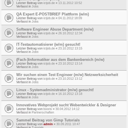
Letzter Beitrag von
ictjob.de
«
13.11.2012 10:52
Verfasst in
Jobs
QA Expert E-POSTBRIEF Plattform (w/m)
Letzter Beitrag von
ictjob.de
«
04.11.2012 18:09
Verfasst in
Jobs
Software Engineer Abuse Department (m/w)
Letzter Beitrag von
ictjob.de
«
26.10.2012 12:34
Verfasst in
Jobs
IT-Testautomatisierer (w/m) gesucht!
Letzter Beitrag von
ictjob.de
«
23.10.2012 13:15
Verfasst in
Jobs
(Fach-)Informatiker aus dem Bankenbereich (m/w)
Letzter Beitrag von
ictjob.de
«
23.10.2012 13:14
Verfasst in
Jobs
Wir suchen einen Test Engineer (m/w) Netzwerksicherheit
Letzter Beitrag von
ictjob.de
«
23.10.2012 13:12
Verfasst in
Jobs
Linux - Systemadministrator (m/w) gesucht!
Letzter Beitrag von
ictjob.de
«
16.10.2012 13:18
Verfasst in
Jobs
Innovatives Webprojekt sucht Webentwickler & Designer
Letzter Beitrag von
booris
«
30.04.2012 14:12
Verfasst in
Partnerschaften
Sammel Beitrag von Gimp Tutorials
Letzter Beitrag von
admin
«
30.09.2011 10:47
Verfasst in
Tutorials