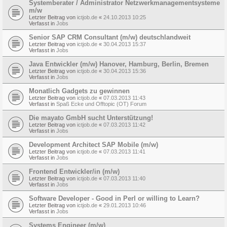
Systemberater / Administrator Netzwerkmanagementsysteme
m/w
Letzter Beitrag von
ictjob.de
«
24.10.2013 10:25
Verfasst in
Jobs
Senior SAP CRM Consultant (m/w) deutschlandweit
Letzter Beitrag von
ictjob.de
«
30.04.2013 15:37
Verfasst in
Jobs
Java Entwickler (m/w) Hanover, Hamburg, Berlin, Bremen
Letzter Beitrag von
ictjob.de
«
30.04.2013 15:36
Verfasst in
Jobs
Monatlich Gadgets zu gewinnen
Letzter Beitrag von
ictjob.de
«
07.03.2013 11:43
Verfasst in
Spaß Ecke und Offtopic (OT) Forum
Die mayato GmbH sucht Unterstützung!
Letzter Beitrag von
ictjob.de
«
07.03.2013 11:42
Verfasst in
Jobs
Development Architect SAP Mobile (m/w)
Letzter Beitrag von
ictjob.de
«
07.03.2013 11:41
Verfasst in
Jobs
Frontend Entwickler/in (m/w)
Letzter Beitrag von
ictjob.de
«
07.03.2013 11:40
Verfasst in
Jobs
Software Developer - Good in Perl or willing to Learn?
Letzter Beitrag von
ictjob.de
«
29.01.2013 10:46
Verfasst in
Jobs
Systems Engineer (m/w)