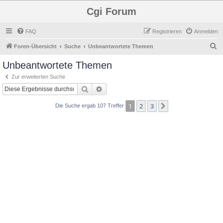
Cgi Forum
FAQ
Registrieren
Anmelden
S
Foren-Übersicht
Suche
Unbeantwortete Themen
u
Unbeantwortete Themen
c
Zur erweiterten Suche
h
Suche
Erweiterte Suche
e
1
2
3
Nächste
Die Suche ergab 107 Treffer