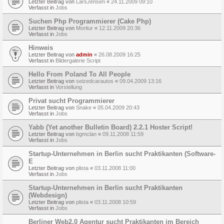
Letzter Beitrag von
LarsJensen
«
24.11.2009 09:10
Verfasst in
Jobs
Suchen Php Programmierer (Cake Php)
Letzter Beitrag von
Moritur
«
12.11.2009 20:36
Verfasst in
Jobs
Hinweis
Letzter Beitrag von
admin
«
26.08.2009 16:25
Verfasst in
Bildergalerie Script
Hello From Poland To All People
Letzter Beitrag von
seizedcarautos
«
09.04.2009 13:16
Verfasst in
Vorstellung
Privat sucht Programmierer
Letzter Beitrag von
Snake
«
05.04.2009 20:43
Verfasst in
Jobs
Yabb (Yet another Bulletin Board) 2.2.1 Hoster Script!
Letzter Beitrag von
bgmclan
«
09.11.2008 11:59
Verfasst in
Jobs
Startup-Unternehmen in Berlin sucht Praktikanten (Software-
E
Letzter Beitrag von
plista
«
03.11.2008 11:00
Verfasst in
Jobs
Startup-Unternehmen in Berlin sucht Praktikanten
(Webdesign)
Letzter Beitrag von
plista
«
03.11.2008 10:59
Verfasst in
Jobs
Berliner Web2.0 Agentur sucht Praktikanten im Bereich