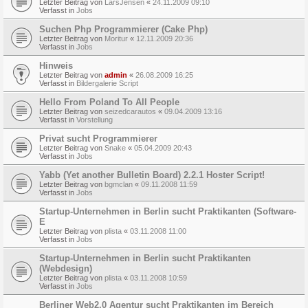
Letzter Beitrag von
LarsJensen
«
24.11.2009 09:10
Verfasst in
Jobs
Suchen Php Programmierer (Cake Php)
Letzter Beitrag von
Moritur
«
12.11.2009 20:36
Verfasst in
Jobs
Hinweis
Letzter Beitrag von
admin
«
26.08.2009 16:25
Verfasst in
Bildergalerie Script
Hello From Poland To All People
Letzter Beitrag von
seizedcarautos
«
09.04.2009 13:16
Verfasst in
Vorstellung
Privat sucht Programmierer
Letzter Beitrag von
Snake
«
05.04.2009 20:43
Verfasst in
Jobs
Yabb (Yet another Bulletin Board) 2.2.1 Hoster Script!
Letzter Beitrag von
bgmclan
«
09.11.2008 11:59
Verfasst in
Jobs
Startup-Unternehmen in Berlin sucht Praktikanten (Software-
E
Letzter Beitrag von
plista
«
03.11.2008 11:00
Verfasst in
Jobs
Startup-Unternehmen in Berlin sucht Praktikanten
(Webdesign)
Letzter Beitrag von
plista
«
03.11.2008 10:59
Verfasst in
Jobs
Berliner Web2.0 Agentur sucht Praktikanten im Bereich