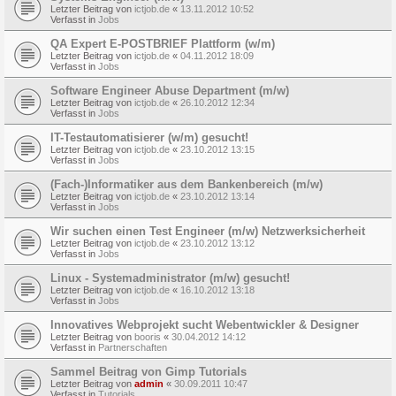
Letzter Beitrag von
ictjob.de
«
13.11.2012 10:52
Verfasst in
Jobs
QA Expert E-POSTBRIEF Plattform (w/m)
Letzter Beitrag von
ictjob.de
«
04.11.2012 18:09
Verfasst in
Jobs
Software Engineer Abuse Department (m/w)
Letzter Beitrag von
ictjob.de
«
26.10.2012 12:34
Verfasst in
Jobs
IT-Testautomatisierer (w/m) gesucht!
Letzter Beitrag von
ictjob.de
«
23.10.2012 13:15
Verfasst in
Jobs
(Fach-)Informatiker aus dem Bankenbereich (m/w)
Letzter Beitrag von
ictjob.de
«
23.10.2012 13:14
Verfasst in
Jobs
Wir suchen einen Test Engineer (m/w) Netzwerksicherheit
Letzter Beitrag von
ictjob.de
«
23.10.2012 13:12
Verfasst in
Jobs
Linux - Systemadministrator (m/w) gesucht!
Letzter Beitrag von
ictjob.de
«
16.10.2012 13:18
Verfasst in
Jobs
Innovatives Webprojekt sucht Webentwickler & Designer
Letzter Beitrag von
booris
«
30.04.2012 14:12
Verfasst in
Partnerschaften
Sammel Beitrag von Gimp Tutorials
Letzter Beitrag von
admin
«
30.09.2011 10:47
Verfasst in
Tutorials