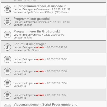
Zu programmierender Jesuscode ?
Letzter Beitrag von
Caveman
«
19.02.2011 21:57
Verfasst in
Spaß Ecke und Offtopic (OT) Forum
Programmierer gesucht!
Letzter Beitrag von
Obsidion
«
28.12.2010 07:43
Verfasst in
Jobs
Programmierer für Großprojekt
Letzter Beitrag von
Piko
«
25.11.2010 09:00
Verfasst in
Jobs
Forum ist umgezogen
Letzter Beitrag von
admin
«
02.03.2010 11:08
Verfasst in
Php-Space
Letzter Beitrag von
admin
«
02.03.2010 09:58
Verfasst in
Letzter Beitrag von
admin
«
02.03.2010 09:57
Verfasst in
Letzter Beitrag von
admin
«
02.03.2010 09:57
Verfasst in
Letzter Beitrag von
admin
«
02.03.2010 09:53
Verfasst in
Videomanagement Script Programmierung