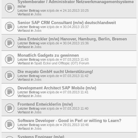
Systemberater / Administrator Netzwerkmanagementsysteme
m/w
Letzter Beitrag von
ictjob.de
«
24.10.2013 10:25
Verfasst in
Jobs
Senior SAP CRM Consultant (m/w) deutschlandweit
Letzter Beitrag von
ictjob.de
«
30.04.2013 15:37
Verfasst in
Jobs
Java Entwickler (m/w) Hanover, Hamburg, Berlin, Bremen
Letzter Beitrag von
ictjob.de
«
30.04.2013 15:36
Verfasst in
Jobs
Monatlich Gadgets zu gewinnen
Letzter Beitrag von
ictjob.de
«
07.03.2013 11:43
Verfasst in
Spaß Ecke und Offtopic (OT) Forum
Die mayato GmbH sucht Unterstützung!
Letzter Beitrag von
ictjob.de
«
07.03.2013 11:42
Verfasst in
Jobs
Development Architect SAP Mobile (m/w)
Letzter Beitrag von
ictjob.de
«
07.03.2013 11:41
Verfasst in
Jobs
Frontend Entwickler/in (m/w)
Letzter Beitrag von
ictjob.de
«
07.03.2013 11:40
Verfasst in
Jobs
Software Developer - Good in Perl or willing to Learn?
Letzter Beitrag von
ictjob.de
«
29.01.2013 10:46
Verfasst in
Jobs
Systems Engineer (m/w)