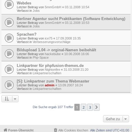
Webdes
Letzter Beitrag von
5mmGmbH
«
03.11.2008 10:54
Verfasst in
Jobs
Berliner Agentur sucht Praktikanten (Software Entwicklung)
Letzter Beitrag von
5mmGmbH
«
03.11.2008 10:53
Verfasst in
Jobs
Sprachen?
Letzter Beitrag von
ice75
«
17.09.2008 15:35
Verfasst in
Verbesserungsvorschläge
Bildupload 1.04 -> orginal-Namen beibehält
Letzter Beitrag von
hackebube
«
10.06.2008 16:06
Verfasst in
Php-Space
Linkpartner für phpfusion-themes.de
Letzter Beitrag von
Nightonfire
«
31.03.2008 21:20
Verfasst in
Linkpartnerschaften
[S]: Linkpartner zum Thema Webmaster
Letzter Beitrag von
admin
«
13.09.2007 16:24
Verfasst in
Linkpartnerschaften
1
2
3
Nächste
Die Suche ergab 107 Treffer
Gehe zu
Foren-Übersicht
Alle Cookies löschen
Alle Zeiten sind
UTC+01:00