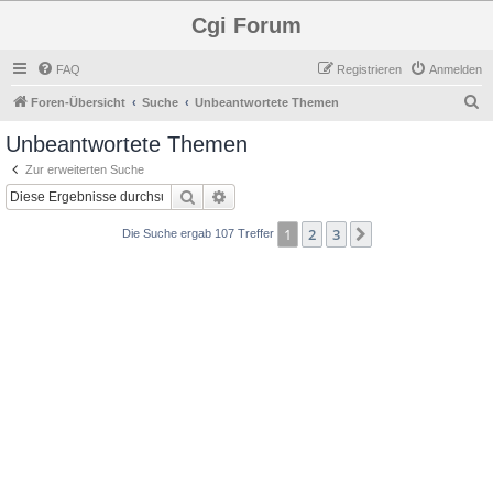
Cgi Forum
FAQ
Registrieren
Anmelden
S
Foren-Übersicht
Suche
Unbeantwortete Themen
u
Unbeantwortete Themen
c
Zur erweiterten Suche
h
Suche
Erweiterte Suche
e
1
2
3
Nächste
Die Suche ergab 107 Treffer