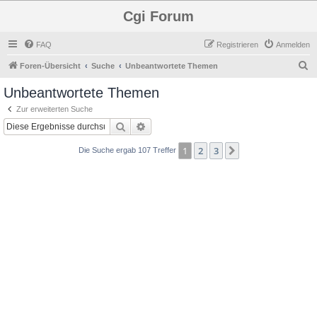
Cgi Forum
FAQ
Registrieren
Anmelden
S
Foren-Übersicht
Suche
Unbeantwortete Themen
u
Unbeantwortete Themen
c
Zur erweiterten Suche
h
Suche
Erweiterte Suche
e
1
2
3
Nächste
Die Suche ergab 107 Treffer