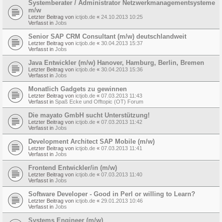
Systemberater / Administrator Netzwerkmanagementsysteme
m/w
Letzter Beitrag von
ictjob.de
«
24.10.2013 10:25
Verfasst in
Jobs
Senior SAP CRM Consultant (m/w) deutschlandweit
Letzter Beitrag von
ictjob.de
«
30.04.2013 15:37
Verfasst in
Jobs
Java Entwickler (m/w) Hanover, Hamburg, Berlin, Bremen
Letzter Beitrag von
ictjob.de
«
30.04.2013 15:36
Verfasst in
Jobs
Monatlich Gadgets zu gewinnen
Letzter Beitrag von
ictjob.de
«
07.03.2013 11:43
Verfasst in
Spaß Ecke und Offtopic (OT) Forum
Die mayato GmbH sucht Unterstützung!
Letzter Beitrag von
ictjob.de
«
07.03.2013 11:42
Verfasst in
Jobs
Development Architect SAP Mobile (m/w)
Letzter Beitrag von
ictjob.de
«
07.03.2013 11:41
Verfasst in
Jobs
Frontend Entwickler/in (m/w)
Letzter Beitrag von
ictjob.de
«
07.03.2013 11:40
Verfasst in
Jobs
Software Developer - Good in Perl or willing to Learn?
Letzter Beitrag von
ictjob.de
«
29.01.2013 10:46
Verfasst in
Jobs
Systems Engineer (m/w)