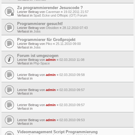
Zu programmierender Jesuscode ?
Letzter Beitrag von
Caveman
«
19.02.2011 21:57
Verfasst in
Spaß Ecke und Offtopic (OT) Forum
Programmierer gesucht!
Letzter Beitrag von
Obsidion
«
28.12.2010 07:43
Verfasst in
Jobs
Programmierer für Großprojekt
Letzter Beitrag von
Piko
«
25.11.2010 09:00
Verfasst in
Jobs
Forum ist umgezogen
Letzter Beitrag von
admin
«
02.03.2010 11:08
Verfasst in
Php-Space
Letzter Beitrag von
admin
«
02.03.2010 09:58
Verfasst in
Letzter Beitrag von
admin
«
02.03.2010 09:57
Verfasst in
Letzter Beitrag von
admin
«
02.03.2010 09:57
Verfasst in
Letzter Beitrag von
admin
«
02.03.2010 09:53
Verfasst in
Videomanagement Script Programmierung