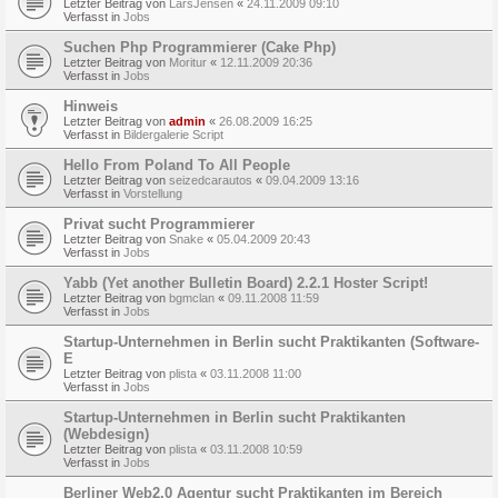
Letzter Beitrag von
LarsJensen
«
24.11.2009 09:10
Verfasst in
Jobs
Suchen Php Programmierer (Cake Php)
Letzter Beitrag von
Moritur
«
12.11.2009 20:36
Verfasst in
Jobs
Hinweis
Letzter Beitrag von
admin
«
26.08.2009 16:25
Verfasst in
Bildergalerie Script
Hello From Poland To All People
Letzter Beitrag von
seizedcarautos
«
09.04.2009 13:16
Verfasst in
Vorstellung
Privat sucht Programmierer
Letzter Beitrag von
Snake
«
05.04.2009 20:43
Verfasst in
Jobs
Yabb (Yet another Bulletin Board) 2.2.1 Hoster Script!
Letzter Beitrag von
bgmclan
«
09.11.2008 11:59
Verfasst in
Jobs
Startup-Unternehmen in Berlin sucht Praktikanten (Software-
E
Letzter Beitrag von
plista
«
03.11.2008 11:00
Verfasst in
Jobs
Startup-Unternehmen in Berlin sucht Praktikanten
(Webdesign)
Letzter Beitrag von
plista
«
03.11.2008 10:59
Verfasst in
Jobs
Berliner Web2.0 Agentur sucht Praktikanten im Bereich