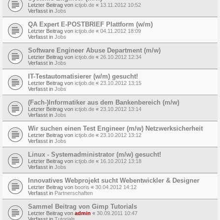
Letzter Beitrag von
ictjob.de
«
13.11.2012 10:52
Verfasst in
Jobs
QA Expert E-POSTBRIEF Plattform (w/m)
Letzter Beitrag von
ictjob.de
«
04.11.2012 18:09
Verfasst in
Jobs
Software Engineer Abuse Department (m/w)
Letzter Beitrag von
ictjob.de
«
26.10.2012 12:34
Verfasst in
Jobs
IT-Testautomatisierer (w/m) gesucht!
Letzter Beitrag von
ictjob.de
«
23.10.2012 13:15
Verfasst in
Jobs
(Fach-)Informatiker aus dem Bankenbereich (m/w)
Letzter Beitrag von
ictjob.de
«
23.10.2012 13:14
Verfasst in
Jobs
Wir suchen einen Test Engineer (m/w) Netzwerksicherheit
Letzter Beitrag von
ictjob.de
«
23.10.2012 13:12
Verfasst in
Jobs
Linux - Systemadministrator (m/w) gesucht!
Letzter Beitrag von
ictjob.de
«
16.10.2012 13:18
Verfasst in
Jobs
Innovatives Webprojekt sucht Webentwickler & Designer
Letzter Beitrag von
booris
«
30.04.2012 14:12
Verfasst in
Partnerschaften
Sammel Beitrag von Gimp Tutorials
Letzter Beitrag von
admin
«
30.09.2011 10:47
Verfasst in
Tutorials