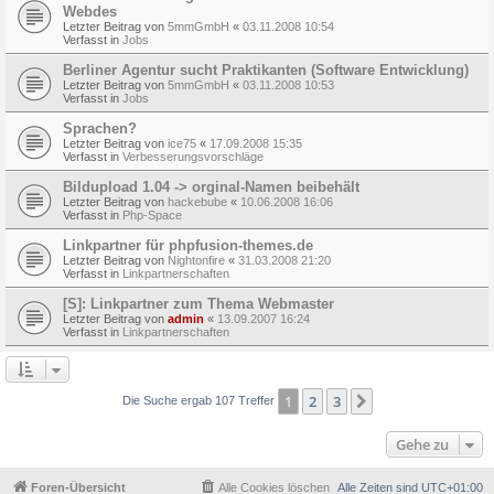
Webdes
Letzter Beitrag von
5mmGmbH
«
03.11.2008 10:54
Verfasst in
Jobs
Berliner Agentur sucht Praktikanten (Software Entwicklung)
Letzter Beitrag von
5mmGmbH
«
03.11.2008 10:53
Verfasst in
Jobs
Sprachen?
Letzter Beitrag von
ice75
«
17.09.2008 15:35
Verfasst in
Verbesserungsvorschläge
Bildupload 1.04 -> orginal-Namen beibehält
Letzter Beitrag von
hackebube
«
10.06.2008 16:06
Verfasst in
Php-Space
Linkpartner für phpfusion-themes.de
Letzter Beitrag von
Nightonfire
«
31.03.2008 21:20
Verfasst in
Linkpartnerschaften
[S]: Linkpartner zum Thema Webmaster
Letzter Beitrag von
admin
«
13.09.2007 16:24
Verfasst in
Linkpartnerschaften
1
2
3
Nächste
Die Suche ergab 107 Treffer
Gehe zu
Foren-Übersicht
Alle Cookies löschen
Alle Zeiten sind
UTC+01:00