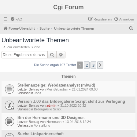
Cgi Forum
FAQ
Registrieren
Anmelden
S
Foren-Übersicht
Suche
Unbeantwortete Themen
u
Unbeantwortete Themen
c
Zur erweiterten Suche
h
Suche
Erweiterte Suche
e
1
2
3
Nächste
Die Suche ergab 107 Treffer
Themen
Stellenanzeige: Webdatenanalyst (m/w/d)
Letzter Beitrag von
MeinSebastian
«
21.01.2024 09:08
Verfasst in
Jobs
Version 3.00 das Bildergalerie Script steht zur Verfügung
Letzter Beitrag von
admin
«
31.10.2022 20:32
Verfasst in
Bildergalerie Script
Bin der Herrmann und 3D-Designer.
Letzter Beitrag von
Herrmann
«
13.04.2018 12:24
Verfasst in
Vorstellung
Suche Linkpartnerschaft