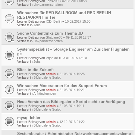
Letzter Beitrag von
Jens200
«
02.08.2017 08:27
Verfasst in
Linkpartnerschaften
Wir suchen für RED BALLROOM und RED BERLIN
RESTAURANT in Tie
Letzter Beitrag von
ICD_Berlin
«
10.02.2017 15:50
Verfasst in
Jobs
Suche Contentlinks zum Thema 3D
Letzter Beitrag von
Shabane33
«
09.11.2016 12:37
Verfasst in
Linkpartnerschaften
Systemspezialist – Storage Engineer am Züricher Flughafen
ge
Letzter Beitrag von
ictjob.de
«
23.01.2015 13:10
Verfasst in
Jobs
Blick in die Zukunft
Letzter Beitrag von
admin
«
21.06.2014 10:25
Verfasst in
Bildergalerie Script
Wir suchen Moderatoren für das Support Forum
Letzter Beitrag von
admin
«
21.06.2014 10:21
Verfasst in
Ankündigungen
Neue Version das Bildergalerie Script steht zur Verfügung
Letzter Beitrag von
admin
«
21.06.2014 10:11
Verfasst in
Bildergalerie Script
mysql fehler
Letzter Beitrag von
admin
«
12.12.2013 21:22
Verfasst in
Bildergalerie Script
Systemberater / Administrator Netzwerkmanagementsysteme