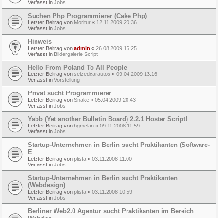
Verfasst in
Jobs
Suchen Php Programmierer (Cake Php)
Letzter Beitrag von
Moritur
«
12.11.2009 20:36
Verfasst in
Jobs
Hinweis
Letzter Beitrag von
admin
«
26.08.2009 16:25
Verfasst in
Bildergalerie Script
Hello From Poland To All People
Letzter Beitrag von
seizedcarautos
«
09.04.2009 13:16
Verfasst in
Vorstellung
Privat sucht Programmierer
Letzter Beitrag von
Snake
«
05.04.2009 20:43
Verfasst in
Jobs
Yabb (Yet another Bulletin Board) 2.2.1 Hoster Script!
Letzter Beitrag von
bgmclan
«
09.11.2008 11:59
Verfasst in
Jobs
Startup-Unternehmen in Berlin sucht Praktikanten (Software-
E
Letzter Beitrag von
plista
«
03.11.2008 11:00
Verfasst in
Jobs
Startup-Unternehmen in Berlin sucht Praktikanten
(Webdesign)
Letzter Beitrag von
plista
«
03.11.2008 10:59
Verfasst in
Jobs
Berliner Web2.0 Agentur sucht Praktikanten im Bereich