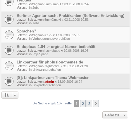
Webdes
Letzter Beitrag von
5mmGmbH
«
03.11.2008 10:54
Verfasst in
Jobs
Berliner Agentur sucht Praktikanten (Software Entwicklung)
Letzter Beitrag von
5mmGmbH
«
03.11.2008 10:53
Verfasst in
Jobs
Sprachen?
Letzter Beitrag von
ice75
«
17.09.2008 15:35
Verfasst in
Verbesserungsvorschläge
Bildupload 1.04 -> orginal-Namen beibehält
Letzter Beitrag von
hackebube
«
10.06.2008 16:06
Verfasst in
Php-Space
Linkpartner für phpfusion-themes.de
Letzter Beitrag von
Nightonfire
«
31.03.2008 21:20
Verfasst in
Linkpartnerschaften
[S]: Linkpartner zum Thema Webmaster
Letzter Beitrag von
admin
«
13.09.2007 16:24
Verfasst in
Linkpartnerschaften
1
2
3
Nächste
Die Suche ergab 107 Treffer
Gehe zu