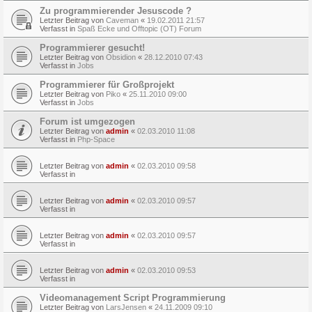
Zu programmierender Jesuscode ?
Letzter Beitrag von
Caveman
«
19.02.2011 21:57
Verfasst in
Spaß Ecke und Offtopic (OT) Forum
Programmierer gesucht!
Letzter Beitrag von
Obsidion
«
28.12.2010 07:43
Verfasst in
Jobs
Programmierer für Großprojekt
Letzter Beitrag von
Piko
«
25.11.2010 09:00
Verfasst in
Jobs
Forum ist umgezogen
Letzter Beitrag von
admin
«
02.03.2010 11:08
Verfasst in
Php-Space
Letzter Beitrag von
admin
«
02.03.2010 09:58
Verfasst in
Letzter Beitrag von
admin
«
02.03.2010 09:57
Verfasst in
Letzter Beitrag von
admin
«
02.03.2010 09:57
Verfasst in
Letzter Beitrag von
admin
«
02.03.2010 09:53
Verfasst in
Videomanagement Script Programmierung
Letzter Beitrag von
LarsJensen
«
24.11.2009 09:10