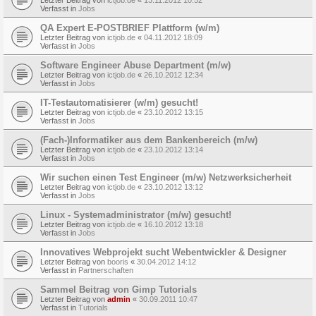
Verfasst in
Jobs
QA Expert E-POSTBRIEF Plattform (w/m)
Letzter Beitrag von
ictjob.de
«
04.11.2012 18:09
Verfasst in
Jobs
Software Engineer Abuse Department (m/w)
Letzter Beitrag von
ictjob.de
«
26.10.2012 12:34
Verfasst in
Jobs
IT-Testautomatisierer (w/m) gesucht!
Letzter Beitrag von
ictjob.de
«
23.10.2012 13:15
Verfasst in
Jobs
(Fach-)Informatiker aus dem Bankenbereich (m/w)
Letzter Beitrag von
ictjob.de
«
23.10.2012 13:14
Verfasst in
Jobs
Wir suchen einen Test Engineer (m/w) Netzwerksicherheit
Letzter Beitrag von
ictjob.de
«
23.10.2012 13:12
Verfasst in
Jobs
Linux - Systemadministrator (m/w) gesucht!
Letzter Beitrag von
ictjob.de
«
16.10.2012 13:18
Verfasst in
Jobs
Innovatives Webprojekt sucht Webentwickler & Designer
Letzter Beitrag von
booris
«
30.04.2012 14:12
Verfasst in
Partnerschaften
Sammel Beitrag von Gimp Tutorials
Letzter Beitrag von
admin
«
30.09.2011 10:47
Verfasst in
Tutorials