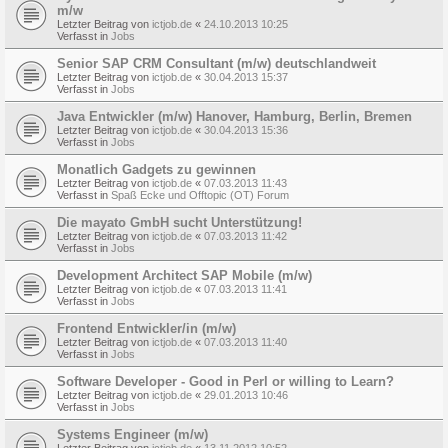
m/w
Letzter Beitrag von
ictjob.de
«
24.10.2013 10:25
Verfasst in
Jobs
Senior SAP CRM Consultant (m/w) deutschlandweit
Letzter Beitrag von
ictjob.de
«
30.04.2013 15:37
Verfasst in
Jobs
Java Entwickler (m/w) Hanover, Hamburg, Berlin, Bremen
Letzter Beitrag von
ictjob.de
«
30.04.2013 15:36
Verfasst in
Jobs
Monatlich Gadgets zu gewinnen
Letzter Beitrag von
ictjob.de
«
07.03.2013 11:43
Verfasst in
Spaß Ecke und Offtopic (OT) Forum
Die mayato GmbH sucht Unterstützung!
Letzter Beitrag von
ictjob.de
«
07.03.2013 11:42
Verfasst in
Jobs
Development Architect SAP Mobile (m/w)
Letzter Beitrag von
ictjob.de
«
07.03.2013 11:41
Verfasst in
Jobs
Frontend Entwickler/in (m/w)
Letzter Beitrag von
ictjob.de
«
07.03.2013 11:40
Verfasst in
Jobs
Software Developer - Good in Perl or willing to Learn?
Letzter Beitrag von
ictjob.de
«
29.01.2013 10:46
Verfasst in
Jobs
Systems Engineer (m/w)
Letzter Beitrag von
ictjob.de
«
13.11.2012 10:52