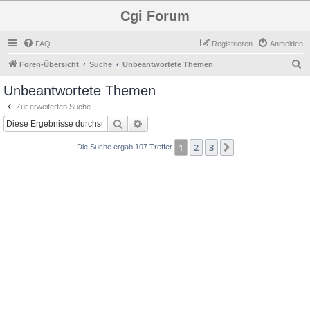
Cgi Forum
FAQ
Registrieren
Anmelden
S
Foren-Übersicht
Suche
Unbeantwortete Themen
u
Unbeantwortete Themen
c
Zur erweiterten Suche
h
Suche
Erweiterte Suche
e
1
2
3
Nächste
Die Suche ergab 107 Treffer