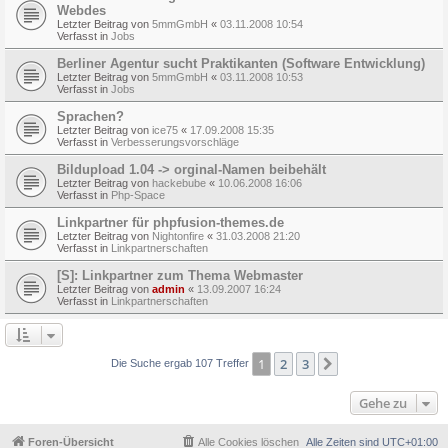
Webdes
Letzter Beitrag von
5mmGmbH
«
03.11.2008 10:54
Verfasst in
Jobs
Berliner Agentur sucht Praktikanten (Software Entwicklung)
Letzter Beitrag von
5mmGmbH
«
03.11.2008 10:53
Verfasst in
Jobs
Sprachen?
Letzter Beitrag von
ice75
«
17.09.2008 15:35
Verfasst in
Verbesserungsvorschläge
Bildupload 1.04 -> orginal-Namen beibehält
Letzter Beitrag von
hackebube
«
10.06.2008 16:06
Verfasst in
Php-Space
Linkpartner für phpfusion-themes.de
Letzter Beitrag von
Nightonfire
«
31.03.2008 21:20
Verfasst in
Linkpartnerschaften
[S]: Linkpartner zum Thema Webmaster
Letzter Beitrag von
admin
«
13.09.2007 16:24
Verfasst in
Linkpartnerschaften
1
2
3
Nächste
Die Suche ergab 107 Treffer
Gehe zu
Foren-Übersicht
Alle Cookies löschen
Alle Zeiten sind
UTC+01:00