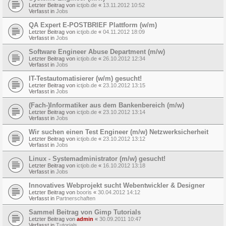
Letzter Beitrag von
ictjob.de
«
13.11.2012 10:52
Verfasst in
Jobs
QA Expert E-POSTBRIEF Plattform (w/m)
Letzter Beitrag von
ictjob.de
«
04.11.2012 18:09
Verfasst in
Jobs
Software Engineer Abuse Department (m/w)
Letzter Beitrag von
ictjob.de
«
26.10.2012 12:34
Verfasst in
Jobs
IT-Testautomatisierer (w/m) gesucht!
Letzter Beitrag von
ictjob.de
«
23.10.2012 13:15
Verfasst in
Jobs
(Fach-)Informatiker aus dem Bankenbereich (m/w)
Letzter Beitrag von
ictjob.de
«
23.10.2012 13:14
Verfasst in
Jobs
Wir suchen einen Test Engineer (m/w) Netzwerksicherheit
Letzter Beitrag von
ictjob.de
«
23.10.2012 13:12
Verfasst in
Jobs
Linux - Systemadministrator (m/w) gesucht!
Letzter Beitrag von
ictjob.de
«
16.10.2012 13:18
Verfasst in
Jobs
Innovatives Webprojekt sucht Webentwickler & Designer
Letzter Beitrag von
booris
«
30.04.2012 14:12
Verfasst in
Partnerschaften
Sammel Beitrag von Gimp Tutorials
Letzter Beitrag von
admin
«
30.09.2011 10:47
Verfasst in
Tutorials