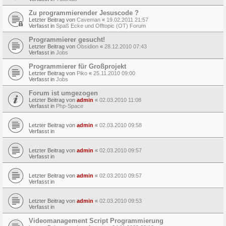
Zu programmierender Jesuscode ?
Letzter Beitrag von
Caveman
«
19.02.2011 21:57
Verfasst in
Spaß Ecke und Offtopic (OT) Forum
Programmierer gesucht!
Letzter Beitrag von
Obsidion
«
28.12.2010 07:43
Verfasst in
Jobs
Programmierer für Großprojekt
Letzter Beitrag von
Piko
«
25.11.2010 09:00
Verfasst in
Jobs
Forum ist umgezogen
Letzter Beitrag von
admin
«
02.03.2010 11:08
Verfasst in
Php-Space
Letzter Beitrag von
admin
«
02.03.2010 09:58
Verfasst in
Letzter Beitrag von
admin
«
02.03.2010 09:57
Verfasst in
Letzter Beitrag von
admin
«
02.03.2010 09:57
Verfasst in
Letzter Beitrag von
admin
«
02.03.2010 09:53
Verfasst in
Videomanagement Script Programmierung