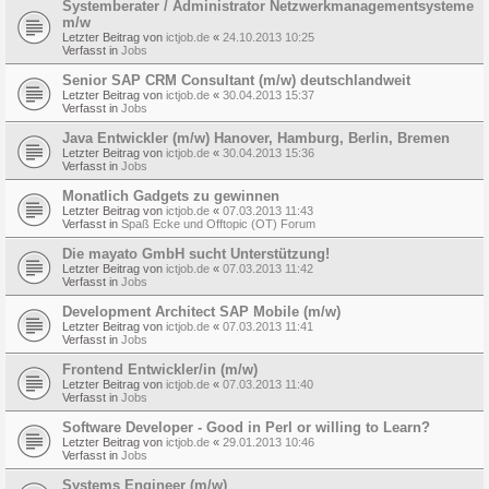
Systemberater / Administrator Netzwerkmanagementsysteme
m/w
Letzter Beitrag von
ictjob.de
«
24.10.2013 10:25
Verfasst in
Jobs
Senior SAP CRM Consultant (m/w) deutschlandweit
Letzter Beitrag von
ictjob.de
«
30.04.2013 15:37
Verfasst in
Jobs
Java Entwickler (m/w) Hanover, Hamburg, Berlin, Bremen
Letzter Beitrag von
ictjob.de
«
30.04.2013 15:36
Verfasst in
Jobs
Monatlich Gadgets zu gewinnen
Letzter Beitrag von
ictjob.de
«
07.03.2013 11:43
Verfasst in
Spaß Ecke und Offtopic (OT) Forum
Die mayato GmbH sucht Unterstützung!
Letzter Beitrag von
ictjob.de
«
07.03.2013 11:42
Verfasst in
Jobs
Development Architect SAP Mobile (m/w)
Letzter Beitrag von
ictjob.de
«
07.03.2013 11:41
Verfasst in
Jobs
Frontend Entwickler/in (m/w)
Letzter Beitrag von
ictjob.de
«
07.03.2013 11:40
Verfasst in
Jobs
Software Developer - Good in Perl or willing to Learn?
Letzter Beitrag von
ictjob.de
«
29.01.2013 10:46
Verfasst in
Jobs
Systems Engineer (m/w)