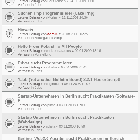
Letzter Beitrag von
LarsJensen
«
24.11.2009 09:10
Verfasst in
Jobs
Suchen Php Programmierer (Cake Php)
Letzter Beitrag von
Moritur
«
12.11.2009 20:36
Verfasst in
Jobs
Hinweis
Letzter Beitrag von
admin
«
26.08.2009 16:25
Verfasst in
Bildergalerie Script
Hello From Poland To All People
Letzter Beitrag von
seizedcarautos
«
09.04.2009 13:16
Verfasst in
Vorstellung
Privat sucht Programmierer
Letzter Beitrag von
Snake
«
05.04.2009 20:43
Verfasst in
Jobs
Yabb (Yet another Bulletin Board) 2.2.1 Hoster Script!
Letzter Beitrag von
bgmclan
«
09.11.2008 11:59
Verfasst in
Jobs
Startup-Unternehmen in Berlin sucht Praktikanten (Software-
E
Letzter Beitrag von
plista
«
03.11.2008 11:00
Verfasst in
Jobs
Startup-Unternehmen in Berlin sucht Praktikanten
(Webdesign)
Letzter Beitrag von
plista
«
03.11.2008 10:59
Verfasst in
Jobs
Berliner Web2.0 Agentur sucht Praktikanten im Bereich