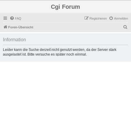
Cgi Forum
FAQ
Registrieren
Anmelden
S
Foren-Übersicht
u
Information
c
h
Leider kann die Suche derzeit nicht genutzt werden, da der Server stark
ausgelastet ist. Bitte versuche es später noch einmal.
e