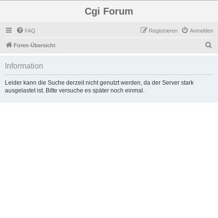
Cgi Forum
FAQ
Registrieren
Anmelden
S
Foren-Übersicht
u
Information
c
h
Leider kann die Suche derzeit nicht genutzt werden, da der Server stark
ausgelastet ist. Bitte versuche es später noch einmal.
e