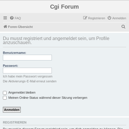
Cgi Forum
FAQ
Registrieren
Anmelden
S
Foren-Übersicht
u
Du musst registriert und angemeldet sein, um Profile
c
anzuschauen.
h
Benutzername:
e
Passwort:
Ich habe mein Passwort vergessen
Die Aktivierungs-E-Mail erneut senden
Angemeldet bleiben
Meinen Online-Status während dieser Sitzung verbergen
REGISTRIEREN