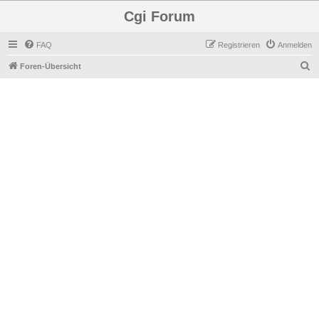
Cgi Forum
FAQ
Registrieren
Anmelden
S
Foren-Übersicht
u
c
h
e