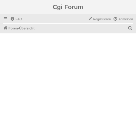
Cgi Forum
FAQ
Registrieren
Anmelden
S
Foren-Übersicht
u
c
h
e