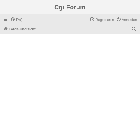
Cgi Forum
FAQ
Registrieren
Anmelden
S
Foren-Übersicht
u
c
h
e