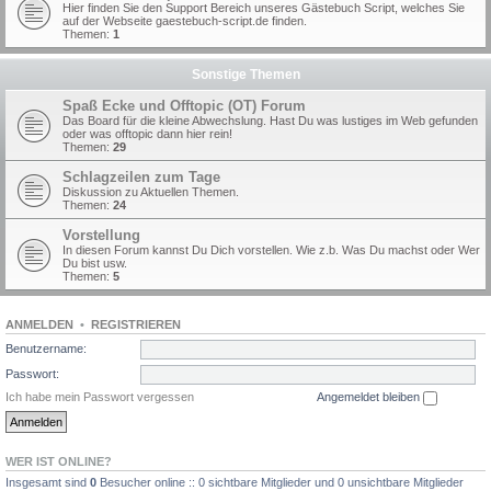
Hier finden Sie den Support Bereich unseres Gästebuch Script, welches Sie
auf der Webseite gaestebuch-script.de finden.
Themen:
1
Sonstige Themen
Spaß Ecke und Offtopic (OT) Forum
Das Board für die kleine Abwechslung. Hast Du was lustiges im Web gefunden
oder was offtopic dann hier rein!
Themen:
29
Schlagzeilen zum Tage
Diskussion zu Aktuellen Themen.
Themen:
24
Vorstellung
In diesen Forum kannst Du Dich vorstellen. Wie z.b. Was Du machst oder Wer
Du bist usw.
Themen:
5
ANMELDEN
•
REGISTRIEREN
Benutzername:
Passwort:
Ich habe mein Passwort vergessen
Angemeldet bleiben
WER IST ONLINE?
Insgesamt sind
0
Besucher online :: 0 sichtbare Mitglieder und 0 unsichtbare Mitglieder