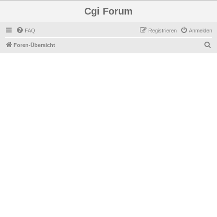
Cgi Forum
FAQ
Registrieren
Anmelden
S
Foren-Übersicht
u
c
h
e