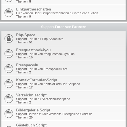
Themen:
5
Linkpartnerschaften
Hier können User Linkpartnerschaften für ihre Seite suchen.
Themen:
9
Support-Foren von Partnern
Php-Space
Support Forum für Php-Space.info
Themen:
51
Freeguestbook4you
Support Forum von freeguestbook4you.de
Themen:
15
Freespace4u
Support Forum von Freespace4u.net
Themen:
2
KontaktFormular-Script
Support Forum von KontaktFormular-Script.de
Themen:
17
Verzeichnisscript
Support Forum für Verzeichnisscript.de
Themen:
2
Bildergalerie Script
Support Bereich zu der Webseite Bildergalerie-Script.de
Themen:
20
Gästebuch Script