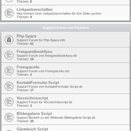
Themen:
5
Linkpartnerschaften
Hier können User Linkpartnerschaften für ihre Seite suchen.
Themen:
9
Support-Foren von Partnern
Php-Space
Support Forum für Php-Space.info
Themen:
51
Freeguestbook4you
Support Forum von freeguestbook4you.de
Themen:
15
Freespace4u
Support Forum von Freespace4u.net
Themen:
2
KontaktFormular-Script
Support Forum von KontaktFormular-Script.de
Themen:
17
Verzeichnisscript
Support Forum für Verzeichnisscript.de
Themen:
2
Bildergalerie Script
Support Bereich zu der Webseite Bildergalerie-Script.de
Themen:
20
Gästebuch Script