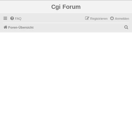
Cgi Forum
FAQ
Registrieren
Anmelden
S
Foren-Übersicht
u
c
h
e