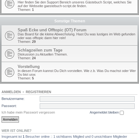
Hier finden Sie den Support Bereich unseres Gästebuch Script, welches Sie
auf der Webseite gaestebuch-script.de finden.
Themen:
1
Sonstige Themen
Spaß Ecke und Offtopic (OT) Forum
Das Board für die kleine Abwechslung. Hast Du was lustiges im Web gefunden
oder was offtopic dann hier rein!
Themen:
29
Schlagzeilen zum Tage
Diskussion zu Aktuellen Themen.
Themen:
24
Vorstellung
In diesen Forum kannst Du Dich vorstellen. Wie z.b. Was Du machst oder Wer
Du bist usw.
Themen:
5
ANMELDEN
•
REGISTRIEREN
Benutzername:
Passwort:
Ich habe mein Passwort vergessen
Angemeldet bleiben
WER IST ONLINE?
Insgesamt ist
1
Besucher online :: 1 sichtbares Mitglied und 0 unsichtbare Mitglieder