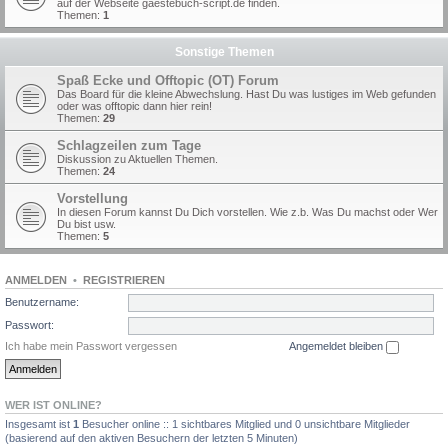
auf der Webseite gaestebuch-script.de finden.
Themen:
1
Sonstige Themen
Spaß Ecke und Offtopic (OT) Forum
Das Board für die kleine Abwechslung. Hast Du was lustiges im Web gefunden
oder was offtopic dann hier rein!
Themen:
29
Schlagzeilen zum Tage
Diskussion zu Aktuellen Themen.
Themen:
24
Vorstellung
In diesen Forum kannst Du Dich vorstellen. Wie z.b. Was Du machst oder Wer
Du bist usw.
Themen:
5
ANMELDEN
•
REGISTRIEREN
Benutzername:
Passwort:
Ich habe mein Passwort vergessen
Angemeldet bleiben
WER IST ONLINE?
Insgesamt ist
1
Besucher online :: 1 sichtbares Mitglied und 0 unsichtbare Mitglieder
(basierend auf den aktiven Besuchern der letzten 5 Minuten)