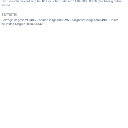
Der Besucherrekord liegt bei
63
Besuchern, die am 11.04.2005 03:36 gleichzeitig online
waren.
STATISTIK
Beiträge insgesamt
940
• Themen insgesamt
292
• Mitglieder insgesamt
498
• Unser
neuestes Mitglied:
Kilianza42