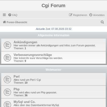
Cgi Forum
FAQ
Registrieren
Anmelden
S
Foren-Übersicht
u
Aktuelle Zeit: 07.08.2026 03:32
c
Allgemeine Information
h
Ankündigungen
e
Hier werden immer alle Ankündigungen und Infos zum Forum gepostet.
Themen:
1
Verbesserungsvorschläge
Hier könnt ihr eure Vorschläge los werden.
Themen:
9
Webmaster
Perl
Alles rund um Perl / Cgi
Themen:
10
Php
Hier wird alles rund um Php gepostet.
Themen:
36
MySql und Co.
Alles über das Datenbankformat MySql.