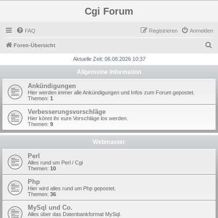
Cgi Forum
FAQ
Registrieren
Anmelden
S
Foren-Übersicht
u
Aktuelle Zeit: 06.08.2026 10:37
c
Allgemeine Information
h
Ankündigungen
e
Hier werden immer alle Ankündigungen und Infos zum Forum gepostet.
Themen:
1
Verbesserungsvorschläge
Hier könnt ihr eure Vorschläge los werden.
Themen:
9
Webmaster
Perl
Alles rund um Perl / Cgi
Themen:
10
Php
Hier wird alles rund um Php gepostet.
Themen:
36
MySql und Co.
Alles über das Datenbankformat MySql.