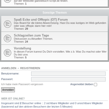
auf der Webseite gaestebuch-script.de finden.
Themen:
1
Sonstige Themen
Spaß Ecke und Offtopic (OT) Forum
Das Board für die kleine Abwechslung. Hast Du was lustiges im Web gefunden
oder was offtopic dann hier rein!
Themen:
29
Schlagzeilen zum Tage
Diskussion zu Aktuellen Themen.
Themen:
24
Vorstellung
In diesen Forum kannst Du Dich vorstellen. Wie z.b. Was Du machst oder Wer
Du bist usw.
Themen:
5
ANMELDEN
•
REGISTRIEREN
Benutzername:
Passwort:
Ich habe mein Passwort vergessen
Angemeldet bleiben
WER IST ONLINE?
Insgesamt sind
2
Besucher online :: 2 sichtbare Mitglieder und 0 unsichtbare Mitglieder
(basierend auf den aktiven Besuchern der letzten 5 Minuten)