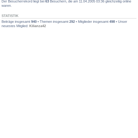
Der Besucherrekord liegt bei
63
Besuchern, die am 11.04.2005 03:36 gleichzeitig online
waren.
STATISTIK
Beiträge insgesamt
940
• Themen insgesamt
292
• Mitglieder insgesamt
498
• Unser
neuestes Mitglied:
Kilianza42