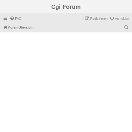
Cgi Forum
FAQ
Registrieren
Anmelden
S
Foren-Übersicht
u
c
h
e