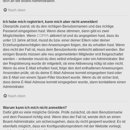
dich an die Board-Administration.
Nach oben
Ich habe mich registriert, kann mich aber nicht anmelden!
Überprüfe zuerst, ob du den richtigen Benutzernamen und das richtige
Passwort eingegeben hast. Wenn diese stimmen, dann gibt es zwei
Möglichkeiten. Wenn
COPPA
aktiviert ist und du angegeben hast, dass du
unter 13 Jahre alt bist, musst du bzw. einer deiner Eltern oder deiner
Erziehungsberechtigten den Anweisungen folgen, die du erhalten hast. Wenn
dies nicht der Fall ist, muss dein Benutzerkonto vielleicht aktiviert werden. Bei
einigen Boards müssen alle neu angemeldeten Mitglieder erst freigeschaltet
werden – entweder musst du dies selbst erledigen oder ein Administrator. Bei
der Registrierung wurde dir mitgeteilt, ob eine Aktivierung nötig ist oder nicht.
Wenn du eine E-Mail erhalten hast, folge den dort enthaltenen Anweisungen.
Ansonsten prüfe, ob du deine E-Mail-Adresse korrekt eingegeben hast oder
die E-Mail von einem Spam-Filter blockiert wurde. Wenn du dir sicher bist,
dass deine E-Mail-Adresse korrekt eingegeben wurde, dann kontaktiere einen
Administrator.
Nach oben
Warum kann ich mich nicht anmelden?
Dafür gibt es viele mögliche Gründe. Prüfe zunächst, ob dein Benutzername
und dein Passwort richtig sind. Wenn dies der Fall ist, wende dich an einen
Board-Administrator, um sicherzugehen, dass du nicht gesperrt wurdest. Es ist
ebenfalls möglich, dass ein Konfigurationsproblem mit der Website vorliegt,