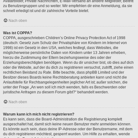
Avatarbilder, Private Nachrichten, E-Mail-Versand an andere Mitglieder, Beitritt
zu Benutzergruppen und so weiter. Wir empfehlen dir eine Anmeldung, da sie
schnell erledigt ist und dir zahlreiche Vorteile bietet.
Nach oben
Was ist COPPA?
COPPA, ausgeschrieben Children’s Online Privacy Protection Act of 1998
(deutsch: Gesetz zum Schutz der Privatsphäre von Kindern im Internet von
1998) ist ein Gesetz in den USA, welches festlegt, dass Websites, die
möglicherweise persönliche Daten von Kindern unter 13 Jahren erheben,
hierzu die Zustimmung der Eltern beziehungsweise des oder der
Erziehungsberechtigten benötigen. Wenn du dir unsicher bist, ob dies auf dich
oder die Website, auf der du dich zu registrieren versuchst, zutrifft, ziehe einen
rechtlichen Beistand zu Rate. Bitte beachte, dass phpBB Limited und der
Besitzer dieses Boards keine Rechtsberatung anbieten kann und nicht die
Anlaufstelle für Rechtsangelegenheiten jeglicher Art ist; außer solchen, die
unter der Frage „An wen soll ich mich wenden, falls es Beschwerden oder
juristische Anfragen zu diesem Forum gibt?“ behandelt werden.
Nach oben
Warum kann ich mich nicht registrieren?
Es kann sein, dass die Board-Administration die Registrierung komplett
ausgeschaltet hat, damit sich keine neuen Benutzer mehr anmelden können.
Es könnte auch sein, dass deine IP-Adresse oder der Benutzername, mit dem
du dich registrieren möchtest, gesperrt wurden. Um Hilfe zu erhalten, wende