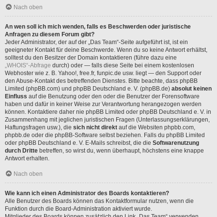
Nach oben
An wen soll ich mich wenden, falls es Beschwerden oder juristische
Anfragen zu diesem Forum gibt?
Jeder Administrator, der auf der „Das Team“-Seite aufgeführt ist, ist ein
geeigneter Kontakt für deine Beschwerde. Wenn du so keine Antwort erhältst,
solltest du den Besitzer der Domain kontaktieren (führe dazu eine
„WHOIS“-Abfrage
durch) oder — falls diese Seite bei einem kostenlosen
Webhoster wie z. B. Yahoo!, free.fr, funpic.de usw. liegt — den Support oder
den Abuse-Kontakt des betreffenden Dienstes. Bitte beachte, dass phpBB
Limited (phpBB.com) und phpBB Deutschland e. V. (phpBB.de)
absolut keinen
Einfluss
auf die Benutzung oder den oder die Benutzer der Forensoftware
haben und dafür in keiner Weise zur Verantwortung herangezogen werden
können. Kontaktiere daher nie phpBB Limited oder phpBB Deutschland e. V. in
Zusammenhang mit jeglichen juristischen Fragen (Unterlassungserklärungen,
Haftungsfragen usw.), die
sich nicht direkt
auf die Websiten phpbb.com,
phpbb.de oder die phpBB-Software selbst beziehen. Falls du phpBB Limited
oder phpBB Deutschland e. V. E-Mails schreibst, die die
Softwarenutzung
durch Dritte
betreffen, so wirst du, wenn überhaupt, höchstens eine knappe
Antwort erhalten.
Nach oben
Wie kann ich einen Administrator des Boards kontaktieren?
Alle Benutzer des Boards können das Kontaktformular nutzen, wenn die
Funktion durch die Board-Administration aktiviert wurde.
Mitglieder des Boards können zusätzlich den Link „Das Team“ verwenden.