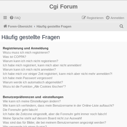
Cgi Forum
FAQ
Registrieren
Anmelden
S
Foren-Übersicht
Häufig gestellte Fragen
u
Häufig gestellte Fragen
c
h
Registrierung und Anmeldung
Wozu muss ich mich registrieren?
e
Was ist COPPA?
Warum kann ich mich nicht registrieren?
Ich habe mich registriert, kann mich aber nicht anmelden!
Warum kann ich mich nicht anmelden?
Ich habe mich vor einiger Zeit registriert, kann mich aber nicht mehr anmelden?!
Ich habe mein Passwort vergessen!
Warum werde ich automatisch abgemeldet?
Wozu ist die Funktion „Alle Cookies löschen“?
Benutzerpräferenzen und -einstellungen
Wie kann ich meine Einstellungen ändern?
Wie kann ich verhindern, dass mein Benutzername in der Online-Liste auftaucht?
Die Forenuhr geht falsch!
Ich habe die Zeitzone eingestellt, aber die Forenuhr geht immer noch falsch!
Meine Sprache steht auf diesem Board nicht zur Auswahl!
Was sind das für Bilder, die bei meinem Benutzernamen angezeigt werden?
Wie verwende ich einen Avatar?