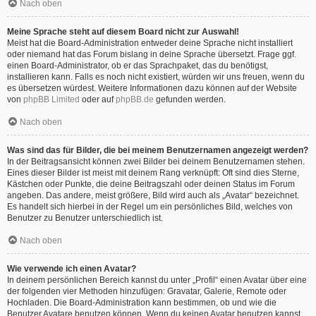
Nach oben
Meine Sprache steht auf diesem Board nicht zur Auswahl!
Meist hat die Board-Administration entweder deine Sprache nicht installiert
oder niemand hat das Forum bislang in deine Sprache übersetzt. Frage ggf.
einen Board-Administrator, ob er das Sprachpaket, das du benötigst,
installieren kann. Falls es noch nicht existiert, würden wir uns freuen, wenn du
es übersetzen würdest. Weitere Informationen dazu können auf der Website
von
phpBB Limited
oder auf
phpBB.de
gefunden werden.
Nach oben
Was sind das für Bilder, die bei meinem Benutzernamen angezeigt werden?
In der Beitragsansicht können zwei Bilder bei deinem Benutzernamen stehen.
Eines dieser Bilder ist meist mit deinem Rang verknüpft: Oft sind dies Sterne,
Kästchen oder Punkte, die deine Beitragszahl oder deinen Status im Forum
angeben. Das andere, meist größere, Bild wird auch als „Avatar“ bezeichnet.
Es handelt sich hierbei in der Regel um ein persönliches Bild, welches von
Benutzer zu Benutzer unterschiedlich ist.
Nach oben
Wie verwende ich einen Avatar?
In deinem persönlichen Bereich kannst du unter „Profil“ einen Avatar über eine
der folgenden vier Methoden hinzufügen: Gravatar, Galerie, Remote oder
Hochladen. Die Board-Administration kann bestimmen, ob und wie die
Benutzer Avatare benutzen können. Wenn du keinen Avatar benutzen kannst,