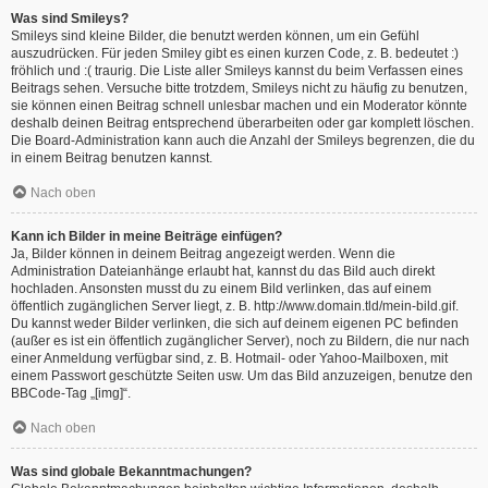
Was sind Smileys?
Smileys sind kleine Bilder, die benutzt werden können, um ein Gefühl
auszudrücken. Für jeden Smiley gibt es einen kurzen Code, z. B. bedeutet :)
fröhlich und :( traurig. Die Liste aller Smileys kannst du beim Verfassen eines
Beitrags sehen. Versuche bitte trotzdem, Smileys nicht zu häufig zu benutzen,
sie können einen Beitrag schnell unlesbar machen und ein Moderator könnte
deshalb deinen Beitrag entsprechend überarbeiten oder gar komplett löschen.
Die Board-Administration kann auch die Anzahl der Smileys begrenzen, die du
in einem Beitrag benutzen kannst.
Nach oben
Kann ich Bilder in meine Beiträge einfügen?
Ja, Bilder können in deinem Beitrag angezeigt werden. Wenn die
Administration Dateianhänge erlaubt hat, kannst du das Bild auch direkt
hochladen. Ansonsten musst du zu einem Bild verlinken, das auf einem
öffentlich zugänglichen Server liegt, z. B. http://www.domain.tld/mein-bild.gif.
Du kannst weder Bilder verlinken, die sich auf deinem eigenen PC befinden
(außer es ist ein öffentlich zugänglicher Server), noch zu Bildern, die nur nach
einer Anmeldung verfügbar sind, z. B. Hotmail- oder Yahoo-Mailboxen, mit
einem Passwort geschützte Seiten usw. Um das Bild anzuzeigen, benutze den
BBCode-Tag „[img]“.
Nach oben
Was sind globale Bekanntmachungen?