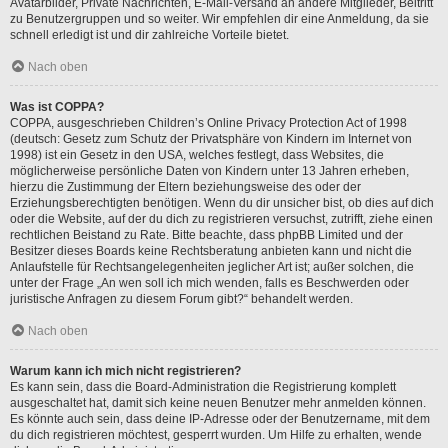
Avatarbilder, Private Nachrichten, E-Mail-Versand an andere Mitglieder, Beitritt
zu Benutzergruppen und so weiter. Wir empfehlen dir eine Anmeldung, da sie
schnell erledigt ist und dir zahlreiche Vorteile bietet.
Nach oben
Was ist COPPA?
COPPA, ausgeschrieben Children’s Online Privacy Protection Act of 1998
(deutsch: Gesetz zum Schutz der Privatsphäre von Kindern im Internet von
1998) ist ein Gesetz in den USA, welches festlegt, dass Websites, die
möglicherweise persönliche Daten von Kindern unter 13 Jahren erheben,
hierzu die Zustimmung der Eltern beziehungsweise des oder der
Erziehungsberechtigten benötigen. Wenn du dir unsicher bist, ob dies auf dich
oder die Website, auf der du dich zu registrieren versuchst, zutrifft, ziehe einen
rechtlichen Beistand zu Rate. Bitte beachte, dass phpBB Limited und der
Besitzer dieses Boards keine Rechtsberatung anbieten kann und nicht die
Anlaufstelle für Rechtsangelegenheiten jeglicher Art ist; außer solchen, die
unter der Frage „An wen soll ich mich wenden, falls es Beschwerden oder
juristische Anfragen zu diesem Forum gibt?“ behandelt werden.
Nach oben
Warum kann ich mich nicht registrieren?
Es kann sein, dass die Board-Administration die Registrierung komplett
ausgeschaltet hat, damit sich keine neuen Benutzer mehr anmelden können.
Es könnte auch sein, dass deine IP-Adresse oder der Benutzername, mit dem
du dich registrieren möchtest, gesperrt wurden. Um Hilfe zu erhalten, wende