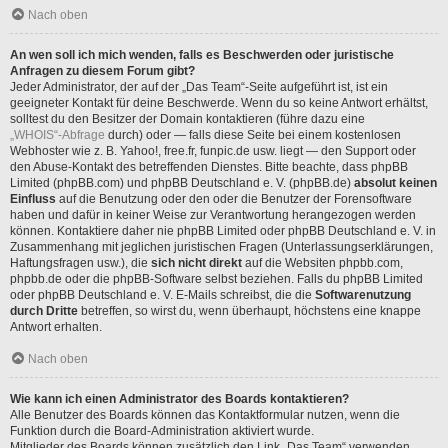
Nach oben
An wen soll ich mich wenden, falls es Beschwerden oder juristische
Anfragen zu diesem Forum gibt?
Jeder Administrator, der auf der „Das Team“-Seite aufgeführt ist, ist ein
geeigneter Kontakt für deine Beschwerde. Wenn du so keine Antwort erhältst,
solltest du den Besitzer der Domain kontaktieren (führe dazu eine
„WHOIS“-Abfrage
durch) oder — falls diese Seite bei einem kostenlosen
Webhoster wie z. B. Yahoo!, free.fr, funpic.de usw. liegt — den Support oder
den Abuse-Kontakt des betreffenden Dienstes. Bitte beachte, dass phpBB
Limited (phpBB.com) und phpBB Deutschland e. V. (phpBB.de)
absolut keinen
Einfluss
auf die Benutzung oder den oder die Benutzer der Forensoftware
haben und dafür in keiner Weise zur Verantwortung herangezogen werden
können. Kontaktiere daher nie phpBB Limited oder phpBB Deutschland e. V. in
Zusammenhang mit jeglichen juristischen Fragen (Unterlassungserklärungen,
Haftungsfragen usw.), die
sich nicht direkt
auf die Websiten phpbb.com,
phpbb.de oder die phpBB-Software selbst beziehen. Falls du phpBB Limited
oder phpBB Deutschland e. V. E-Mails schreibst, die die
Softwarenutzung
durch Dritte
betreffen, so wirst du, wenn überhaupt, höchstens eine knappe
Antwort erhalten.
Nach oben
Wie kann ich einen Administrator des Boards kontaktieren?
Alle Benutzer des Boards können das Kontaktformular nutzen, wenn die
Funktion durch die Board-Administration aktiviert wurde.
Mitglieder des Boards können zusätzlich den Link „Das Team“ verwenden.