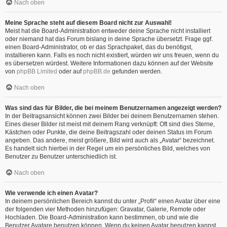
Nach oben
Meine Sprache steht auf diesem Board nicht zur Auswahl!
Meist hat die Board-Administration entweder deine Sprache nicht installiert
oder niemand hat das Forum bislang in deine Sprache übersetzt. Frage ggf.
einen Board-Administrator, ob er das Sprachpaket, das du benötigst,
installieren kann. Falls es noch nicht existiert, würden wir uns freuen, wenn du
es übersetzen würdest. Weitere Informationen dazu können auf der Website
von
phpBB Limited
oder auf
phpBB.de
gefunden werden.
Nach oben
Was sind das für Bilder, die bei meinem Benutzernamen angezeigt werden?
In der Beitragsansicht können zwei Bilder bei deinem Benutzernamen stehen.
Eines dieser Bilder ist meist mit deinem Rang verknüpft: Oft sind dies Sterne,
Kästchen oder Punkte, die deine Beitragszahl oder deinen Status im Forum
angeben. Das andere, meist größere, Bild wird auch als „Avatar“ bezeichnet.
Es handelt sich hierbei in der Regel um ein persönliches Bild, welches von
Benutzer zu Benutzer unterschiedlich ist.
Nach oben
Wie verwende ich einen Avatar?
In deinem persönlichen Bereich kannst du unter „Profil“ einen Avatar über eine
der folgenden vier Methoden hinzufügen: Gravatar, Galerie, Remote oder
Hochladen. Die Board-Administration kann bestimmen, ob und wie die
Benutzer Avatare benutzen können. Wenn du keinen Avatar benutzen kannst,