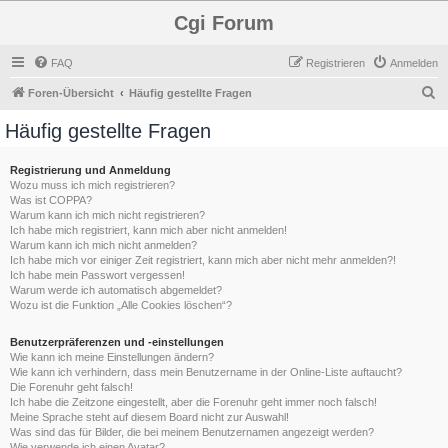
Cgi Forum
FAQ
Registrieren
Anmelden
S
Foren-Übersicht
Häufig gestellte Fragen
u
Häufig gestellte Fragen
c
h
Registrierung und Anmeldung
Wozu muss ich mich registrieren?
e
Was ist COPPA?
Warum kann ich mich nicht registrieren?
Ich habe mich registriert, kann mich aber nicht anmelden!
Warum kann ich mich nicht anmelden?
Ich habe mich vor einiger Zeit registriert, kann mich aber nicht mehr anmelden?!
Ich habe mein Passwort vergessen!
Warum werde ich automatisch abgemeldet?
Wozu ist die Funktion „Alle Cookies löschen“?
Benutzerpräferenzen und -einstellungen
Wie kann ich meine Einstellungen ändern?
Wie kann ich verhindern, dass mein Benutzername in der Online-Liste auftaucht?
Die Forenuhr geht falsch!
Ich habe die Zeitzone eingestellt, aber die Forenuhr geht immer noch falsch!
Meine Sprache steht auf diesem Board nicht zur Auswahl!
Was sind das für Bilder, die bei meinem Benutzernamen angezeigt werden?
Wie verwende ich einen Avatar?