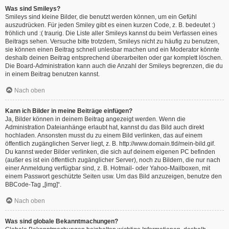
Was sind Smileys?
Smileys sind kleine Bilder, die benutzt werden können, um ein Gefühl
auszudrücken. Für jeden Smiley gibt es einen kurzen Code, z. B. bedeutet :)
fröhlich und :( traurig. Die Liste aller Smileys kannst du beim Verfassen eines
Beitrags sehen. Versuche bitte trotzdem, Smileys nicht zu häufig zu benutzen,
sie können einen Beitrag schnell unlesbar machen und ein Moderator könnte
deshalb deinen Beitrag entsprechend überarbeiten oder gar komplett löschen.
Die Board-Administration kann auch die Anzahl der Smileys begrenzen, die du
in einem Beitrag benutzen kannst.
Nach oben
Kann ich Bilder in meine Beiträge einfügen?
Ja, Bilder können in deinem Beitrag angezeigt werden. Wenn die
Administration Dateianhänge erlaubt hat, kannst du das Bild auch direkt
hochladen. Ansonsten musst du zu einem Bild verlinken, das auf einem
öffentlich zugänglichen Server liegt, z. B. http://www.domain.tld/mein-bild.gif.
Du kannst weder Bilder verlinken, die sich auf deinem eigenen PC befinden
(außer es ist ein öffentlich zugänglicher Server), noch zu Bildern, die nur nach
einer Anmeldung verfügbar sind, z. B. Hotmail- oder Yahoo-Mailboxen, mit
einem Passwort geschützte Seiten usw. Um das Bild anzuzeigen, benutze den
BBCode-Tag „[img]“.
Nach oben
Was sind globale Bekanntmachungen?