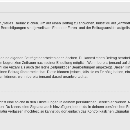
„Neues Thema“ klicken. Um auf einen Beitrag zu antworten, musst du auf „Antworte
e Berechtigungen sind jeweils am Ende der Foren- und der Beitragsansicht aufgeliste
r deine eigenen Beiträge bearbeiten oder löschen. Du kannst einen Beitrag bearbe
inen begrenzten Zeitraum nach seiner Erstellung möglich. Wenn bereits jemand auf de
 die Anzahl als auch der letzte Zeitpunkt der Bearbeitungen angezeigt. Dieser Hi
en Beitrag überarbeitet hat. Diese können jedoch, falls sie es für nötig halten, ei
hen können, wenn bereits jemand darauf geantwortet hat.
st eine solche in den Einstellungen in deinem persönlichen Bereich entwerfen. Na
eren. Du kannst eine Signatur auch hinzufügen, indem du in deinem persönlichen 
atur verfassen möchtest, so kannst du dort einfach das Kontrollkästchen „Signatu