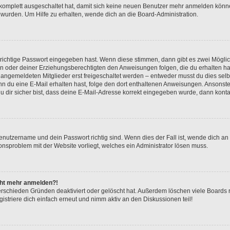
g komplett ausgeschaltet hat, damit sich keine neuen Benutzer mehr anmelden könn
 wurden. Um Hilfe zu erhalten, wende dich an die Board-Administration.
 richtige Passwort eingegeben hast. Wenn diese stimmen, dann gibt es zwei Mögl
tern oder deiner Erziehungsberechtigten den Anweisungen folgen, die du erhalten ha
u angemeldeten Mitglieder erst freigeschaltet werden – entweder musst du dies selbs
. Wenn du eine E-Mail erhalten hast, folge den dort enthaltenen Anweisungen. Ansons
 dir sicher bist, dass deine E-Mail-Adresse korrekt eingegeben wurde, dann kontak
Benutzername und dein Passwort richtig sind. Wenn dies der Fall ist, wende dich a
ionsproblem mit der Website vorliegt, welches ein Administrator lösen muss.
icht mehr anmelden?!
erschieden Gründen deaktiviert oder gelöscht hat. Außerdem löschen viele Boards r
triere dich einfach erneut und nimm aktiv an den Diskussionen teil!