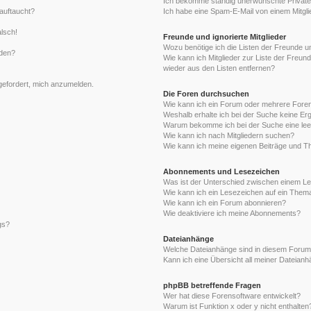
Ich bekomme ständig unerwünschte Private
auftaucht?
Ich habe eine Spam-E-Mail von einem Mitgli
alsch!
Freunde und ignorierte Mitglieder
Wozu benötige ich die Listen der Freunde un
rden?
Wie kann ich Mitglieder zur Liste der Freund
wieder aus den Listen entfernen?
fgefordert, mich anzumelden.
Die Foren durchsuchen
Wie kann ich ein Forum oder mehrere For
Weshalb erhalte ich bei der Suche keine Er
Warum bekomme ich bei der Suche eine lee
Wie kann ich nach Mitgliedern suchen?
Wie kann ich meine eigenen Beiträge und T
Abonnements und Lesezeichen
Was ist der Unterschied zwischen einem L
Wie kann ich ein Lesezeichen auf ein Them
Wie kann ich ein Forum abonnieren?
Wie deaktiviere ich meine Abonnements?
gs?
Dateianhänge
Welche Dateianhänge sind in diesem Forum
Kann ich eine Übersicht all meiner Dateian
phpBB betreffende Fragen
Wer hat diese Forensoftware entwickelt?
Warum ist Funktion x oder y nicht enthalten