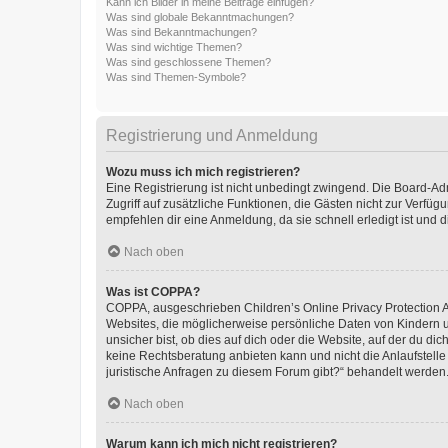
Kann ich Bilder in meine Beiträge einfügen?
Was sind globale Bekanntmachungen?
Was sind Bekanntmachungen?
Was sind wichtige Themen?
Was sind geschlossene Themen?
Was sind Themen-Symbole?
Registrierung und Anmeldung
Wozu muss ich mich registrieren?
Eine Registrierung ist nicht unbedingt zwingend. Die Board-Admin
Zugriff auf zusätzliche Funktionen, die Gästen nicht zur Verfüg
empfehlen dir eine Anmeldung, da sie schnell erledigt ist und dir
Nach oben
Was ist COPPA?
COPPA, ausgeschrieben Children’s Online Privacy Protection Ac
Websites, die möglicherweise persönliche Daten von Kindern 
unsicher bist, ob dies auf dich oder die Website, auf der du dic
keine Rechtsberatung anbieten kann und nicht die Anlaufstelle 
juristische Anfragen zu diesem Forum gibt?“ behandelt werden
Nach oben
Warum kann ich mich nicht registrieren?