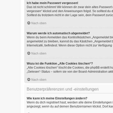
Ich habe mein Passwort vergessen!
Das ist nicht schlimm! Wir können dir zwar dein altes Passwort
vergessen“ klickst und den Anweisungen folgst. So solltest du
Solltest du trotzdem nicht in der Lage sein, dein Passwort zur
Nach oben
Warum werde ich automatisch abgemeldet?
Wenn du beim Anmelden das Kontrollkästchen „Angemeldet bleib
angemeldet zu bleiben, kannst du das Kästchen „Angemeldet b
Internetcafé, befindest. Wenn diese Option nicht zur Verfügung
Nach oben
Wozu ist die Funktion „Alle Cookies löschen“?
„Alle Cookies löschen“ löscht die Cookies, die phpBB erstellt
„Gelesen“-Status – sofern sie von der Board-Administration ak
Nach oben
Benutzerpräferenzen und -einstellungen
Wie kann ich meine Einstellungen ändern?
Wenn du dich registriert hast, werden alle deine Einstellunge
angezeigt, wenn du auf deinen Benutzernamen klickst. Dort kan