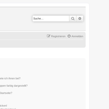
Suche
Erweiterte Suche
Registrieren
Anmelden
ete ich ihnen bei?
en farbig dargestellt?
tartseite?
icken!