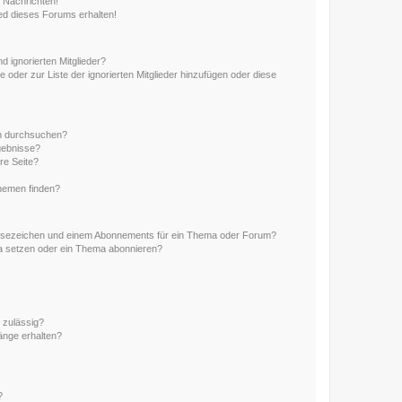
 Nachrichten!
ed dieses Forums erhalten!
d ignorierten Mitglieder?
e oder zur Liste der ignorierten Mitglieder hinzufügen oder diese
en durchsuchen?
gebnisse?
re Seite?
hemen finden?
esezeichen und einem Abonnements für ein Thema oder Forum?
a setzen oder ein Thema abonnieren?
 zulässig?
hänge erhalten?
?