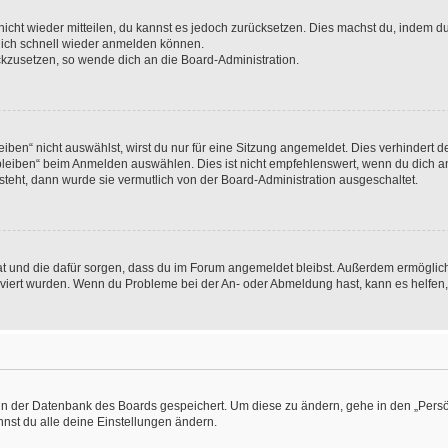
 nicht wieder mitteilen, du kannst es jedoch zurücksetzen. Dies machst du, indem 
 dich schnell wieder anmelden können.
ückzusetzen, so wende dich an die Board-Administration.
en“ nicht auswählst, wirst du nur für eine Sitzung angemeldet. Dies verhindert 
leiben“ beim Anmelden auswählen. Dies ist nicht empfehlenswert, wenn du dich an
 steht, dann wurde sie vermutlich von der Board-Administration ausgeschaltet.
 hat und die dafür sorgen, dass du im Forum angemeldet bleibst. Außerdem ermögli
tiviert wurden. Wenn du Probleme bei der An- oder Abmeldung hast, kann es helfen
n in der Datenbank des Boards gespeichert. Um diese zu ändern, gehe in den „Persö
nst du alle deine Einstellungen ändern.