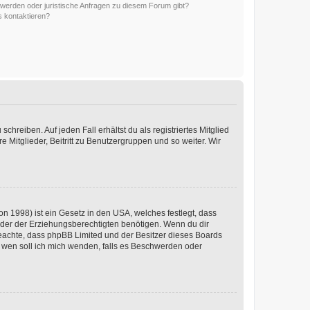
hwerden oder juristische Anfragen zu diesem Forum gibt?
s kontaktieren?
chreiben. Auf jeden Fall erhältst du als registriertes Mitglied
e Mitglieder, Beitritt zu Benutzergruppen und so weiter. Wir
n 1998) ist ein Gesetz in den USA, welches festlegt, dass
der der Erziehungsberechtigten benötigen. Wenn du dir
te beachte, dass phpBB Limited und der Besitzer dieses Boards
An wen soll ich mich wenden, falls es Beschwerden oder