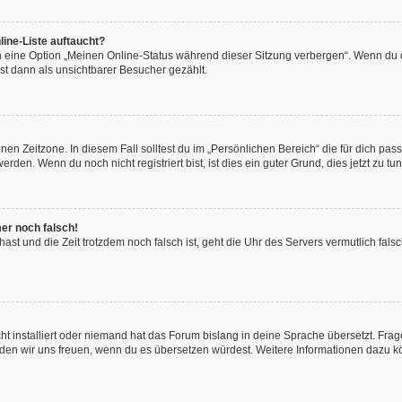
ine-Liste auftaucht?
n eine Option „Meinen Online-Status während dieser Sitzung verbergen“. Wenn du d
st dann als unsichtbarer Besucher gezählt.
en Zeitzone. In diesem Fall solltest du im „Persönlichen Bereich“ die für dich passe
den. Wenn du noch nicht registriert bist, ist dies ein guter Grund, dies jetzt zu tun
mer noch falsch!
t hast und die Zeit trotzdem noch falsch ist, geht die Uhr des Servers vermutlich fal
t installiert oder niemand hat das Forum bislang in deine Sprache übersetzt. Frag
, würden wir uns freuen, wenn du es übersetzen würdest. Weitere Informationen dazu