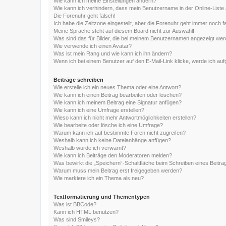
Wie kann ich meine Einstellungen ändern?
Wie kann ich verhindern, dass mein Benutzername in der Online-Liste 
Die Forenuhr geht falsch!
Ich habe die Zeitzone eingestellt, aber die Forenuhr geht immer noch f
Meine Sprache steht auf diesem Board nicht zur Auswahl!
Was sind das für Bilder, die bei meinem Benutzernamen angezeigt we
Wie verwende ich einen Avatar?
Was ist mein Rang und wie kann ich ihn ändern?
Wenn ich bei einem Benutzer auf den E-Mail-Link klicke, werde ich au
Beiträge schreiben
Wie erstelle ich ein neues Thema oder eine Antwort?
Wie kann ich einen Beitrag bearbeiten oder löschen?
Wie kann ich meinem Beitrag eine Signatur anfügen?
Wie kann ich eine Umfrage erstellen?
Wieso kann ich nicht mehr Antwortmöglichkeiten erstellen?
Wie bearbeite oder lösche ich eine Umfrage?
Warum kann ich auf bestimmte Foren nicht zugreifen?
Weshalb kann ich keine Dateianhänge anfügen?
Weshalb wurde ich verwarnt?
Wie kann ich Beiträge den Moderatoren melden?
Was bewirkt die „Speichern“-Schaltfläche beim Schreiben eines Beitra
Warum muss mein Beitrag erst freigegeben werden?
Wie markiere ich ein Thema als neu?
Textformatierung und Thementypen
Was ist BBCode?
Kann ich HTML benutzen?
Was sind Smileys?