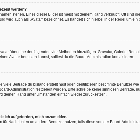
gezeigt werden?
amen stehen. Eines dieser Bilder ist meist mit deinem Rang verknüpft: Oft sind di
ld wird auch als „Avatar“ bezeichnet. Es handelt sich hierbei in der Regel um ein
 Avatar über eine der folgenden vier Methoden hinzufügen: Gravatar, Galerie, Rem
en Avatar benutzen kannst, solltest du die Board-Administration kontaktieren.
viele Beiträge du bislang erstellt hast oder identifizieren bestimmte Benutzer w
 Board-Administration festgelegt wurden. Bitte schreibe keine sinnlosen Beiträge
wird deinen Rang unter Umständen einfach wieder zurücksetzen.
rde ich aufgefordert, mich anzumelden.
ion für Nachrichten an andere Benutzer nutzen, falls diese von der Board-Administ