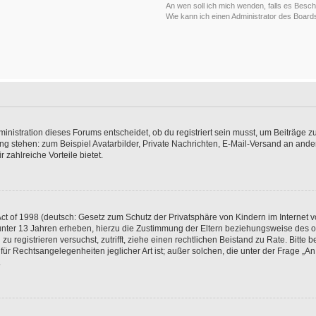
An wen soll ich mich wenden, falls es Besc
Wie kann ich einen Administrator des Board
istration dieses Forums entscheidet, ob du registriert sein musst, um Beiträge zu s
ung stehen: zum Beispiel Avatarbilder, Private Nachrichten, E-Mail-Versand an ander
 zahlreiche Vorteile bietet.
t of 1998 (deutsch: Gesetz zum Schutz der Privatsphäre von Kindern im Internet vo
unter 13 Jahren erheben, hierzu die Zustimmung der Eltern beziehungsweise des o
h zu registrieren versuchst, zutrifft, ziehe einen rechtlichen Beistand zu Rate. Bit
für Rechtsangelegenheiten jeglicher Art ist; außer solchen, die unter der Frage „
.