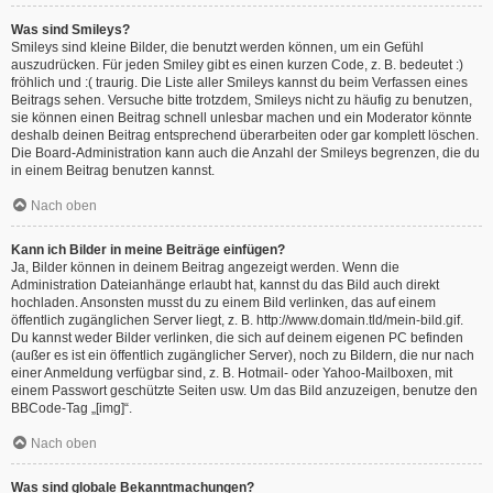
Was sind Smileys?
Smileys sind kleine Bilder, die benutzt werden können, um ein Gefühl
auszudrücken. Für jeden Smiley gibt es einen kurzen Code, z. B. bedeutet :)
fröhlich und :( traurig. Die Liste aller Smileys kannst du beim Verfassen eines
Beitrags sehen. Versuche bitte trotzdem, Smileys nicht zu häufig zu benutzen,
sie können einen Beitrag schnell unlesbar machen und ein Moderator könnte
deshalb deinen Beitrag entsprechend überarbeiten oder gar komplett löschen.
Die Board-Administration kann auch die Anzahl der Smileys begrenzen, die du
in einem Beitrag benutzen kannst.
Nach oben
Kann ich Bilder in meine Beiträge einfügen?
Ja, Bilder können in deinem Beitrag angezeigt werden. Wenn die
Administration Dateianhänge erlaubt hat, kannst du das Bild auch direkt
hochladen. Ansonsten musst du zu einem Bild verlinken, das auf einem
öffentlich zugänglichen Server liegt, z. B. http://www.domain.tld/mein-bild.gif.
Du kannst weder Bilder verlinken, die sich auf deinem eigenen PC befinden
(außer es ist ein öffentlich zugänglicher Server), noch zu Bildern, die nur nach
einer Anmeldung verfügbar sind, z. B. Hotmail- oder Yahoo-Mailboxen, mit
einem Passwort geschützte Seiten usw. Um das Bild anzuzeigen, benutze den
BBCode-Tag „[img]“.
Nach oben
Was sind globale Bekanntmachungen?