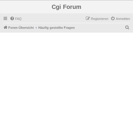
Cgi Forum
FAQ
Registrieren
Anmelden
S
Foren-Übersicht
Häufig gestellte Fragen
u
c
h
e