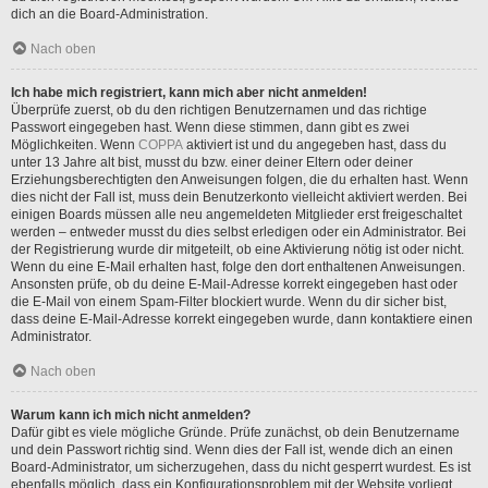
dich an die Board-Administration.
Nach oben
Ich habe mich registriert, kann mich aber nicht anmelden!
Überprüfe zuerst, ob du den richtigen Benutzernamen und das richtige
Passwort eingegeben hast. Wenn diese stimmen, dann gibt es zwei
Möglichkeiten. Wenn
COPPA
aktiviert ist und du angegeben hast, dass du
unter 13 Jahre alt bist, musst du bzw. einer deiner Eltern oder deiner
Erziehungsberechtigten den Anweisungen folgen, die du erhalten hast. Wenn
dies nicht der Fall ist, muss dein Benutzerkonto vielleicht aktiviert werden. Bei
einigen Boards müssen alle neu angemeldeten Mitglieder erst freigeschaltet
werden – entweder musst du dies selbst erledigen oder ein Administrator. Bei
der Registrierung wurde dir mitgeteilt, ob eine Aktivierung nötig ist oder nicht.
Wenn du eine E-Mail erhalten hast, folge den dort enthaltenen Anweisungen.
Ansonsten prüfe, ob du deine E-Mail-Adresse korrekt eingegeben hast oder
die E-Mail von einem Spam-Filter blockiert wurde. Wenn du dir sicher bist,
dass deine E-Mail-Adresse korrekt eingegeben wurde, dann kontaktiere einen
Administrator.
Nach oben
Warum kann ich mich nicht anmelden?
Dafür gibt es viele mögliche Gründe. Prüfe zunächst, ob dein Benutzername
und dein Passwort richtig sind. Wenn dies der Fall ist, wende dich an einen
Board-Administrator, um sicherzugehen, dass du nicht gesperrt wurdest. Es ist
ebenfalls möglich, dass ein Konfigurationsproblem mit der Website vorliegt,