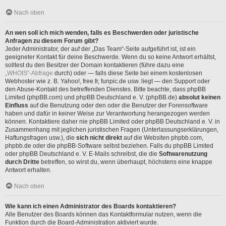
Nach oben
An wen soll ich mich wenden, falls es Beschwerden oder juristische
Anfragen zu diesem Forum gibt?
Jeder Administrator, der auf der „Das Team“-Seite aufgeführt ist, ist ein
geeigneter Kontakt für deine Beschwerde. Wenn du so keine Antwort erhältst,
solltest du den Besitzer der Domain kontaktieren (führe dazu eine
„WHOIS“-Abfrage
durch) oder — falls diese Seite bei einem kostenlosen
Webhoster wie z. B. Yahoo!, free.fr, funpic.de usw. liegt — den Support oder
den Abuse-Kontakt des betreffenden Dienstes. Bitte beachte, dass phpBB
Limited (phpBB.com) und phpBB Deutschland e. V. (phpBB.de)
absolut keinen
Einfluss
auf die Benutzung oder den oder die Benutzer der Forensoftware
haben und dafür in keiner Weise zur Verantwortung herangezogen werden
können. Kontaktiere daher nie phpBB Limited oder phpBB Deutschland e. V. in
Zusammenhang mit jeglichen juristischen Fragen (Unterlassungserklärungen,
Haftungsfragen usw.), die
sich nicht direkt
auf die Websiten phpbb.com,
phpbb.de oder die phpBB-Software selbst beziehen. Falls du phpBB Limited
oder phpBB Deutschland e. V. E-Mails schreibst, die die
Softwarenutzung
durch Dritte
betreffen, so wirst du, wenn überhaupt, höchstens eine knappe
Antwort erhalten.
Nach oben
Wie kann ich einen Administrator des Boards kontaktieren?
Alle Benutzer des Boards können das Kontaktformular nutzen, wenn die
Funktion durch die Board-Administration aktiviert wurde.