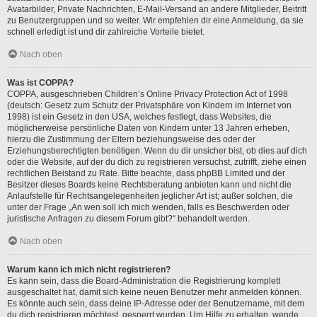
Avatarbilder, Private Nachrichten, E-Mail-Versand an andere Mitglieder, Beitritt
zu Benutzergruppen und so weiter. Wir empfehlen dir eine Anmeldung, da sie
schnell erledigt ist und dir zahlreiche Vorteile bietet.
Nach oben
Was ist COPPA?
COPPA, ausgeschrieben Children’s Online Privacy Protection Act of 1998
(deutsch: Gesetz zum Schutz der Privatsphäre von Kindern im Internet von
1998) ist ein Gesetz in den USA, welches festlegt, dass Websites, die
möglicherweise persönliche Daten von Kindern unter 13 Jahren erheben,
hierzu die Zustimmung der Eltern beziehungsweise des oder der
Erziehungsberechtigten benötigen. Wenn du dir unsicher bist, ob dies auf dich
oder die Website, auf der du dich zu registrieren versuchst, zutrifft, ziehe einen
rechtlichen Beistand zu Rate. Bitte beachte, dass phpBB Limited und der
Besitzer dieses Boards keine Rechtsberatung anbieten kann und nicht die
Anlaufstelle für Rechtsangelegenheiten jeglicher Art ist; außer solchen, die
unter der Frage „An wen soll ich mich wenden, falls es Beschwerden oder
juristische Anfragen zu diesem Forum gibt?“ behandelt werden.
Nach oben
Warum kann ich mich nicht registrieren?
Es kann sein, dass die Board-Administration die Registrierung komplett
ausgeschaltet hat, damit sich keine neuen Benutzer mehr anmelden können.
Es könnte auch sein, dass deine IP-Adresse oder der Benutzername, mit dem
du dich registrieren möchtest, gesperrt wurden. Um Hilfe zu erhalten, wende