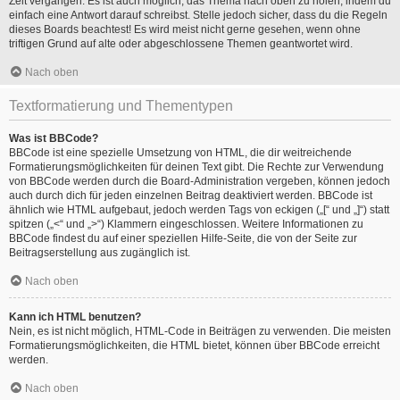
Zeit vergangen. Es ist auch möglich, das Thema nach oben zu holen, indem du
einfach eine Antwort darauf schreibst. Stelle jedoch sicher, dass du die Regeln
dieses Boards beachtest! Es wird meist nicht gerne gesehen, wenn ohne
triftigen Grund auf alte oder abgeschlossene Themen geantwortet wird.
Nach oben
Textformatierung und Thementypen
Was ist BBCode?
BBCode ist eine spezielle Umsetzung von HTML, die dir weitreichende
Formatierungsmöglichkeiten für deinen Text gibt. Die Rechte zur Verwendung
von BBCode werden durch die Board-Administration vergeben, können jedoch
auch durch dich für jeden einzelnen Beitrag deaktiviert werden. BBCode ist
ähnlich wie HTML aufgebaut, jedoch werden Tags von eckigen („[“ und „]“) statt
spitzen („<“ und „>“) Klammern eingeschlossen. Weitere Informationen zu
BBCode findest du auf einer speziellen Hilfe-Seite, die von der Seite zur
Beitragserstellung aus zugänglich ist.
Nach oben
Kann ich HTML benutzen?
Nein, es ist nicht möglich, HTML-Code in Beiträgen zu verwenden. Die meisten
Formatierungsmöglichkeiten, die HTML bietet, können über BBCode erreicht
werden.
Nach oben