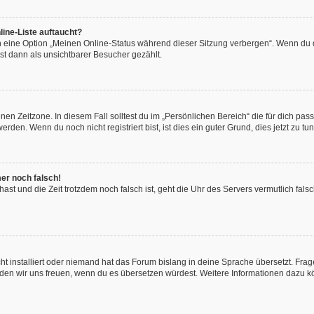
ine-Liste auftaucht?
n eine Option „Meinen Online-Status während dieser Sitzung verbergen“. Wenn du d
st dann als unsichtbarer Besucher gezählt.
en Zeitzone. In diesem Fall solltest du im „Persönlichen Bereich“ die für dich passe
den. Wenn du noch nicht registriert bist, ist dies ein guter Grund, dies jetzt zu tun
mer noch falsch!
t hast und die Zeit trotzdem noch falsch ist, geht die Uhr des Servers vermutlich fal
t installiert oder niemand hat das Forum bislang in deine Sprache übersetzt. Frag
, würden wir uns freuen, wenn du es übersetzen würdest. Weitere Informationen dazu