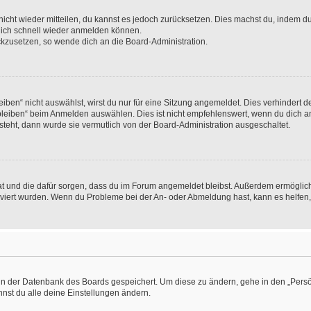
 nicht wieder mitteilen, du kannst es jedoch zurücksetzen. Dies machst du, indem 
 dich schnell wieder anmelden können.
ückzusetzen, so wende dich an die Board-Administration.
en“ nicht auswählst, wirst du nur für eine Sitzung angemeldet. Dies verhindert 
leiben“ beim Anmelden auswählen. Dies ist nicht empfehlenswert, wenn du dich an
 steht, dann wurde sie vermutlich von der Board-Administration ausgeschaltet.
 hat und die dafür sorgen, dass du im Forum angemeldet bleibst. Außerdem ermögli
tiviert wurden. Wenn du Probleme bei der An- oder Abmeldung hast, kann es helfen
n in der Datenbank des Boards gespeichert. Um diese zu ändern, gehe in den „Persö
nst du alle deine Einstellungen ändern.