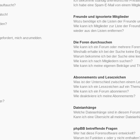
Ich bekomme ständig unerwünschte Private
auftaucht?
Ich habe eine Spam-E-Mail von einem Mitgli
alsch!
Freunde und ignorierte Mitglieder
Wozu benötige ich die Listen der Freunde un
rden?
Wie kann ich Mitglieder zur Liste der Freund
wieder aus den Listen entfernen?
fgefordert, mich anzumelden.
Die Foren durchsuchen
Wie kann ich ein Forum oder mehrere For
Weshalb erhalte ich bei der Suche keine Er
Warum bekomme ich bei der Suche eine lee
Wie kann ich nach Mitgliedern suchen?
Wie kann ich meine eigenen Beiträge und T
Abonnements und Lesezeichen
Was ist der Unterschied zwischen einem L
Wie kann ich ein Lesezeichen auf ein Them
Wie kann ich ein Forum abonnieren?
Wie deaktiviere ich meine Abonnements?
gs?
Dateianhänge
Welche Dateianhänge sind in diesem Forum
Kann ich eine Übersicht all meiner Dateian
phpBB betreffende Fragen
Wer hat diese Forensoftware entwickelt?
Warum ist Funktion x oder y nicht enthalten