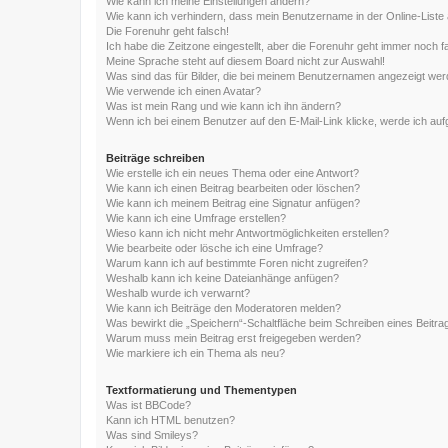
Wie kann ich meine Einstellungen ändern?
Wie kann ich verhindern, dass mein Benutzername in der Online-Liste 
Die Forenuhr geht falsch!
Ich habe die Zeitzone eingestellt, aber die Forenuhr geht immer noch f
Meine Sprache steht auf diesem Board nicht zur Auswahl!
Was sind das für Bilder, die bei meinem Benutzernamen angezeigt we
Wie verwende ich einen Avatar?
Was ist mein Rang und wie kann ich ihn ändern?
Wenn ich bei einem Benutzer auf den E-Mail-Link klicke, werde ich au
Beiträge schreiben
Wie erstelle ich ein neues Thema oder eine Antwort?
Wie kann ich einen Beitrag bearbeiten oder löschen?
Wie kann ich meinem Beitrag eine Signatur anfügen?
Wie kann ich eine Umfrage erstellen?
Wieso kann ich nicht mehr Antwortmöglichkeiten erstellen?
Wie bearbeite oder lösche ich eine Umfrage?
Warum kann ich auf bestimmte Foren nicht zugreifen?
Weshalb kann ich keine Dateianhänge anfügen?
Weshalb wurde ich verwarnt?
Wie kann ich Beiträge den Moderatoren melden?
Was bewirkt die „Speichern“-Schaltfläche beim Schreiben eines Beitra
Warum muss mein Beitrag erst freigegeben werden?
Wie markiere ich ein Thema als neu?
Textformatierung und Thementypen
Was ist BBCode?
Kann ich HTML benutzen?
Was sind Smileys?