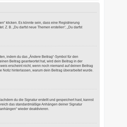
n“ klicken. Es könnte sein, dass eine Registrierung
t. Z. B. „Du darfst neue Themen erstellen“, „Du darfst
iten, indem du das „Ändere Beitrag“-Symbol für den
inen Beitrag geantwortet hat, wird dein Beitrag in der
nweis erscheint nicht, wenn noch niemand auf deinen Beitrag
ne Notiz hinterlassen, warum dein Beitrag überarbeitet wurde.
chdem du die Signatur erstellt und gespeichert hast, kannst
Bereich das standardmäßige Anhängen deiner Signatur
r anhängen“ wieder deaktivieren.