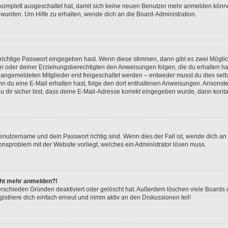
g komplett ausgeschaltet hat, damit sich keine neuen Benutzer mehr anmelden könn
 wurden. Um Hilfe zu erhalten, wende dich an die Board-Administration.
 richtige Passwort eingegeben hast. Wenn diese stimmen, dann gibt es zwei Mögl
tern oder deiner Erziehungsberechtigten den Anweisungen folgen, die du erhalten ha
u angemeldeten Mitglieder erst freigeschaltet werden – entweder musst du dies selbs
. Wenn du eine E-Mail erhalten hast, folge den dort enthaltenen Anweisungen. Ansons
 dir sicher bist, dass deine E-Mail-Adresse korrekt eingegeben wurde, dann kontak
Benutzername und dein Passwort richtig sind. Wenn dies der Fall ist, wende dich a
ionsproblem mit der Website vorliegt, welches ein Administrator lösen muss.
icht mehr anmelden?!
erschieden Gründen deaktiviert oder gelöscht hat. Außerdem löschen viele Boards r
triere dich einfach erneut und nimm aktiv an den Diskussionen teil!