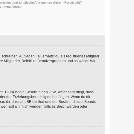
hwerden oder juristische Anfragen zu diesem Forum gibt?
s kontaktieren?
chreiben. Auf jeden Fall erhältst du als registriertes Mitglied
e Mitglieder, Beitritt zu Benutzergruppen und so weiter. Wir
n 1998) ist ein Gesetz in den USA, welches festlegt, dass
der der Erziehungsberechtigten benötigen. Wenn du dir
te beachte, dass phpBB Limited und der Besitzer dieses Boards
An wen soll ich mich wenden, falls es Beschwerden oder