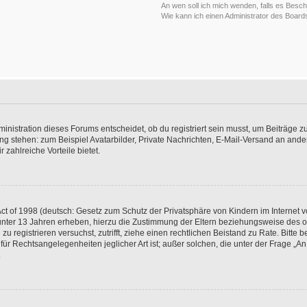
An wen soll ich mich wenden, falls es Besc
Wie kann ich einen Administrator des Board
istration dieses Forums entscheidet, ob du registriert sein musst, um Beiträge zu s
ung stehen: zum Beispiel Avatarbilder, Private Nachrichten, E-Mail-Versand an ander
 zahlreiche Vorteile bietet.
t of 1998 (deutsch: Gesetz zum Schutz der Privatsphäre von Kindern im Internet vo
unter 13 Jahren erheben, hierzu die Zustimmung der Eltern beziehungsweise des o
h zu registrieren versuchst, zutrifft, ziehe einen rechtlichen Beistand zu Rate. Bit
für Rechtsangelegenheiten jeglicher Art ist; außer solchen, die unter der Frage „
.