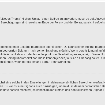
„Neues Thema“ klicken. Um auf einen Beitrag zu antworten, musst du auf „Antworte
e Berechtigungen sind jeweils am Ende der Foren- und der Beitragsansicht aufgeliste
r deine eigenen Beiträge bearbeiten oder löschen. Du kannst einen Beitrag bearbe
inen begrenzten Zeitraum nach seiner Erstellung möglich. Wenn bereits jemand auf de
 die Anzahl als auch der letzte Zeitpunkt der Bearbeitungen angezeigt. Dieser Hi
en Beitrag überarbeitet hat. Diese können jedoch, falls sie es für nötig halten, ei
hen können, wenn bereits jemand darauf geantwortet hat.
st eine solche in den Einstellungen in deinem persönlichen Bereich entwerfen. Na
eren. Du kannst eine Signatur auch hinzufügen, indem du in deinem persönlichen 
atur verfassen möchtest, so kannst du dort einfach das Kontrollkästchen „Signatu