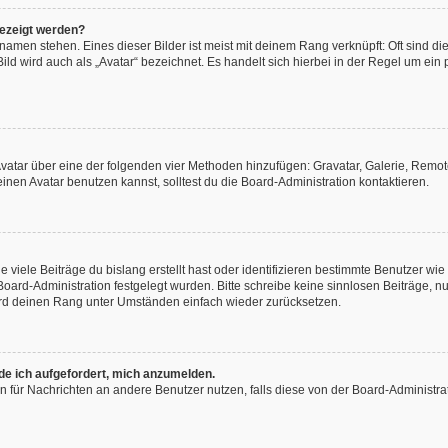
gezeigt werden?
amen stehen. Eines dieser Bilder ist meist mit deinem Rang verknüpft: Oft sind di
ld wird auch als „Avatar“ bezeichnet. Es handelt sich hierbei in der Regel um ein
 Avatar über eine der folgenden vier Methoden hinzufügen: Gravatar, Galerie, Rem
en Avatar benutzen kannst, solltest du die Board-Administration kontaktieren.
viele Beiträge du bislang erstellt hast oder identifizieren bestimmte Benutzer w
 Board-Administration festgelegt wurden. Bitte schreibe keine sinnlosen Beiträge
wird deinen Rang unter Umständen einfach wieder zurücksetzen.
rde ich aufgefordert, mich anzumelden.
ion für Nachrichten an andere Benutzer nutzen, falls diese von der Board-Administ