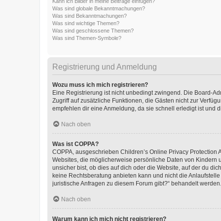
Kann ich Bilder in meine Beiträge einfügen?
Was sind globale Bekanntmachungen?
Was sind Bekanntmachungen?
Was sind wichtige Themen?
Was sind geschlossene Themen?
Was sind Themen-Symbole?
Registrierung und Anmeldung
Wozu muss ich mich registrieren?
Eine Registrierung ist nicht unbedingt zwingend. Die Board-Admin
Zugriff auf zusätzliche Funktionen, die Gästen nicht zur Verfüg
empfehlen dir eine Anmeldung, da sie schnell erledigt ist und dir
Nach oben
Was ist COPPA?
COPPA, ausgeschrieben Children’s Online Privacy Protection Ac
Websites, die möglicherweise persönliche Daten von Kindern 
unsicher bist, ob dies auf dich oder die Website, auf der du dic
keine Rechtsberatung anbieten kann und nicht die Anlaufstelle 
juristische Anfragen zu diesem Forum gibt?“ behandelt werden
Nach oben
Warum kann ich mich nicht registrieren?