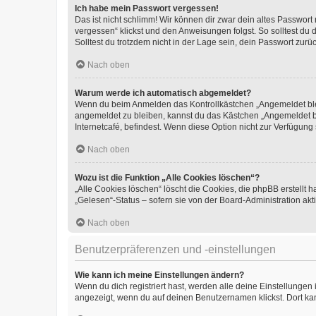
Ich habe mein Passwort vergessen!
Das ist nicht schlimm! Wir können dir zwar dein altes Passwort
vergessen“ klickst und den Anweisungen folgst. So solltest du
Solltest du trotzdem nicht in der Lage sein, dein Passwort zur
Nach oben
Warum werde ich automatisch abgemeldet?
Wenn du beim Anmelden das Kontrollkästchen „Angemeldet bleib
angemeldet zu bleiben, kannst du das Kästchen „Angemeldet b
Internetcafé, befindest. Wenn diese Option nicht zur Verfügung
Nach oben
Wozu ist die Funktion „Alle Cookies löschen“?
„Alle Cookies löschen“ löscht die Cookies, die phpBB erstellt
„Gelesen“-Status – sofern sie von der Board-Administration ak
Nach oben
Benutzerpräferenzen und -einstellungen
Wie kann ich meine Einstellungen ändern?
Wenn du dich registriert hast, werden alle deine Einstellunge
angezeigt, wenn du auf deinen Benutzernamen klickst. Dort kan