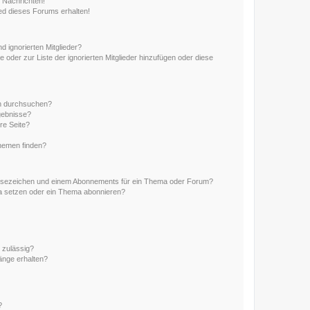
 Nachrichten!
ed dieses Forums erhalten!
d ignorierten Mitglieder?
e oder zur Liste der ignorierten Mitglieder hinzufügen oder diese
en durchsuchen?
gebnisse?
re Seite?
hemen finden?
esezeichen und einem Abonnements für ein Thema oder Forum?
a setzen oder ein Thema abonnieren?
 zulässig?
hänge erhalten?
?