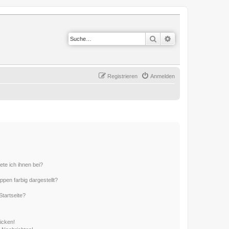
Suche
Erweiterte Suche
Registrieren
Anmelden
ete ich ihnen bei?
en farbig dargestellt?
tartseite?
icken!