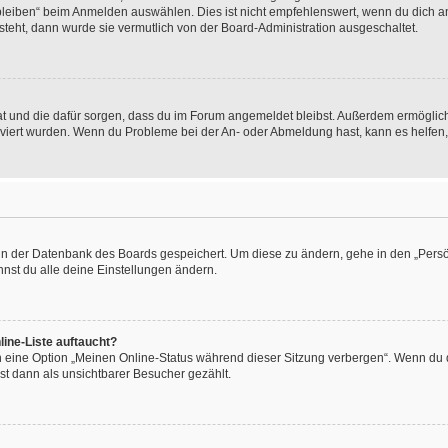
leiben“ beim Anmelden auswählen. Dies ist nicht empfehlenswert, wenn du dich an
 steht, dann wurde sie vermutlich von der Board-Administration ausgeschaltet.
 hat und die dafür sorgen, dass du im Forum angemeldet bleibst. Außerdem ermögli
tiviert wurden. Wenn du Probleme bei der An- oder Abmeldung hast, kann es helfen
n in der Datenbank des Boards gespeichert. Um diese zu ändern, gehe in den „Persö
nst du alle deine Einstellungen ändern.
ine-Liste auftaucht?
n eine Option „Meinen Online-Status während dieser Sitzung verbergen“. Wenn du d
st dann als unsichtbarer Besucher gezählt.