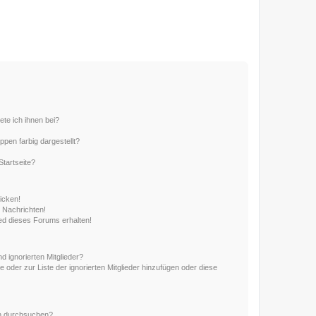
ete ich ihnen bei?
en farbig dargestellt?
tartseite?
icken!
 Nachrichten!
ed dieses Forums erhalten!
d ignorierten Mitglieder?
e oder zur Liste der ignorierten Mitglieder hinzufügen oder diese
en durchsuchen?