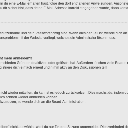
. Wenn du eine E-Mail erhalten hast, folge den dort enthaltenen Anweisungen. Ansons
 dir sicher bist, dass deine E-Mail-Adresse korrekt eingegeben wurde, dann kontak
Benutzername und dein Passwort richtig sind. Wenn dies der Fall ist, wende dich a
ionsproblem mit der Website vorliegt, welches ein Administrator lösen muss.
icht mehr anmelden?!
erschieden Gründen deaktiviert oder gelöscht hat. Außerdem löschen viele Boards r
triere dich einfach erneut und nimm aktiv an den Diskussionen teil!
 nicht wieder mitteilen, du kannst es jedoch zurücksetzen. Dies machst du, indem 
 dich schnell wieder anmelden können.
ückzusetzen, so wende dich an die Board-Administration.
en“ nicht auswählst, wirst du nur für eine Sitzung angemeldet. Dies verhindert 