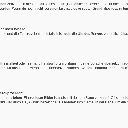
en Zeitzone. In diesem Fall solltest du im „Persönlichen Bereich“ die für dich passe
den. Wenn du noch nicht registriert bist, ist dies ein guter Grund, dies jetzt zu tun
mer noch falsch!
t hast und die Zeit trotzdem noch falsch ist, geht die Uhr des Servers vermutlich fal
t installiert oder niemand hat das Forum bislang in deine Sprache übersetzt. Frag
, würden wir uns freuen, wenn du es übersetzen würdest. Weitere Informationen dazu
gezeigt werden?
amen stehen. Eines dieser Bilder ist meist mit deinem Rang verknüpft: Oft sind di
ld wird auch als „Avatar“ bezeichnet. Es handelt sich hierbei in der Regel um ein