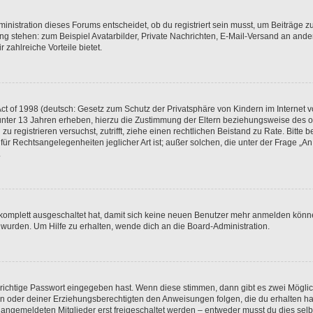
istration dieses Forums entscheidet, ob du registriert sein musst, um Beiträge zu s
ung stehen: zum Beispiel Avatarbilder, Private Nachrichten, E-Mail-Versand an ander
 zahlreiche Vorteile bietet.
t of 1998 (deutsch: Gesetz zum Schutz der Privatsphäre von Kindern im Internet vo
unter 13 Jahren erheben, hierzu die Zustimmung der Eltern beziehungsweise des o
h zu registrieren versuchst, zutrifft, ziehe einen rechtlichen Beistand zu Rate. Bit
für Rechtsangelegenheiten jeglicher Art ist; außer solchen, die unter der Frage „
.
g komplett ausgeschaltet hat, damit sich keine neuen Benutzer mehr anmelden könn
 wurden. Um Hilfe zu erhalten, wende dich an die Board-Administration.
 richtige Passwort eingegeben hast. Wenn diese stimmen, dann gibt es zwei Mögl
tern oder deiner Erziehungsberechtigten den Anweisungen folgen, die du erhalten ha
u angemeldeten Mitglieder erst freigeschaltet werden – entweder musst du dies selbs