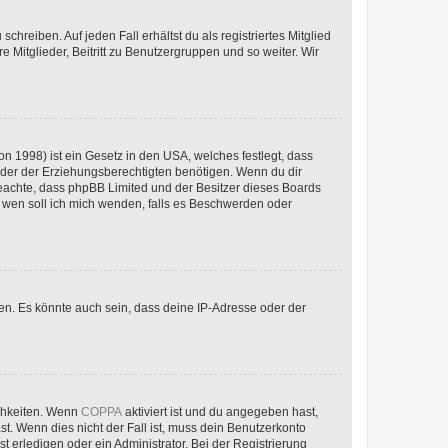
chreiben. Auf jeden Fall erhältst du als registriertes Mitglied
e Mitglieder, Beitritt zu Benutzergruppen und so weiter. Wir
n 1998) ist ein Gesetz in den USA, welches festlegt, dass
der der Erziehungsberechtigten benötigen. Wenn du dir
te beachte, dass phpBB Limited und der Besitzer dieses Boards
An wen soll ich mich wenden, falls es Beschwerden oder
en. Es könnte auch sein, dass deine IP-Adresse oder der
ichkeiten. Wenn
COPPA
aktiviert ist und du angegeben hast,
st. Wenn dies nicht der Fall ist, muss dein Benutzerkonto
t erledigen oder ein Administrator. Bei der Registrierung