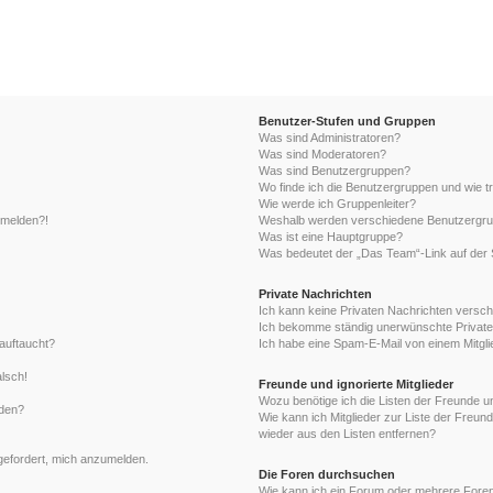
Benutzer-Stufen und Gruppen
Was sind Administratoren?
Was sind Moderatoren?
Was sind Benutzergruppen?
Wo finde ich die Benutzergruppen und wie tr
Wie werde ich Gruppenleiter?
anmelden?!
Weshalb werden verschiedene Benutzergrupp
Was ist eine Hauptgruppe?
Was bedeutet der „Das Team“-Link auf der S
Private Nachrichten
Ich kann keine Privaten Nachrichten versch
Ich bekomme ständig unerwünschte Private
auftaucht?
Ich habe eine Spam-E-Mail von einem Mitgli
alsch!
Freunde und ignorierte Mitglieder
Wozu benötige ich die Listen der Freunde un
rden?
Wie kann ich Mitglieder zur Liste der Freund
wieder aus den Listen entfernen?
fgefordert, mich anzumelden.
Die Foren durchsuchen
Wie kann ich ein Forum oder mehrere For