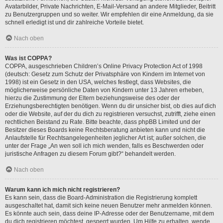
Avatarbilder, Private Nachrichten, E-Mail-Versand an andere Mitglieder, Beitritt
zu Benutzergruppen und so weiter. Wir empfehlen dir eine Anmeldung, da sie
schnell erledigt ist und dir zahlreiche Vorteile bietet.
Nach oben
Was ist COPPA?
COPPA, ausgeschrieben Children’s Online Privacy Protection Act of 1998
(deutsch: Gesetz zum Schutz der Privatsphäre von Kindern im Internet von
1998) ist ein Gesetz in den USA, welches festlegt, dass Websites, die
möglicherweise persönliche Daten von Kindern unter 13 Jahren erheben,
hierzu die Zustimmung der Eltern beziehungsweise des oder der
Erziehungsberechtigten benötigen. Wenn du dir unsicher bist, ob dies auf dich
oder die Website, auf der du dich zu registrieren versuchst, zutrifft, ziehe einen
rechtlichen Beistand zu Rate. Bitte beachte, dass phpBB Limited und der
Besitzer dieses Boards keine Rechtsberatung anbieten kann und nicht die
Anlaufstelle für Rechtsangelegenheiten jeglicher Art ist; außer solchen, die
unter der Frage „An wen soll ich mich wenden, falls es Beschwerden oder
juristische Anfragen zu diesem Forum gibt?“ behandelt werden.
Nach oben
Warum kann ich mich nicht registrieren?
Es kann sein, dass die Board-Administration die Registrierung komplett
ausgeschaltet hat, damit sich keine neuen Benutzer mehr anmelden können.
Es könnte auch sein, dass deine IP-Adresse oder der Benutzername, mit dem
du dich registrieren möchtest, gesperrt wurden. Um Hilfe zu erhalten, wende