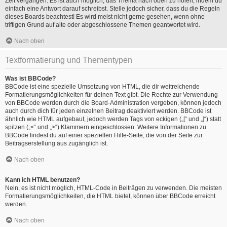
Zeit vergangen. Es ist auch möglich, das Thema nach oben zu holen, indem du
einfach eine Antwort darauf schreibst. Stelle jedoch sicher, dass du die Regeln
dieses Boards beachtest! Es wird meist nicht gerne gesehen, wenn ohne
triftigen Grund auf alte oder abgeschlossene Themen geantwortet wird.
Nach oben
Textformatierung und Thementypen
Was ist BBCode?
BBCode ist eine spezielle Umsetzung von HTML, die dir weitreichende
Formatierungsmöglichkeiten für deinen Text gibt. Die Rechte zur Verwendung
von BBCode werden durch die Board-Administration vergeben, können jedoch
auch durch dich für jeden einzelnen Beitrag deaktiviert werden. BBCode ist
ähnlich wie HTML aufgebaut, jedoch werden Tags von eckigen („[“ und „]“) statt
spitzen („<“ und „>“) Klammern eingeschlossen. Weitere Informationen zu
BBCode findest du auf einer speziellen Hilfe-Seite, die von der Seite zur
Beitragserstellung aus zugänglich ist.
Nach oben
Kann ich HTML benutzen?
Nein, es ist nicht möglich, HTML-Code in Beiträgen zu verwenden. Die meisten
Formatierungsmöglichkeiten, die HTML bietet, können über BBCode erreicht
werden.
Nach oben