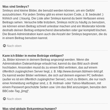
Was sind Smileys?
Smileys sind kleine Bilder, die benutzt werden können, um ein Gefühl
auszudrücken. Für jeden Smiley gibt es einen kurzen Code, z. B. bedeutet :)
fröhlich und :( traurig. Die Liste aller Smileys kannst du beim Verfassen eines
Beitrags sehen. Versuche bitte trotzdem, Smileys nicht zu häufig zu benutzen,
sie können einen Beitrag schnell unlesbar machen und ein Moderator könnte
deshalb deinen Beitrag entsprechend überarbeiten oder gar komplett löschen.
Die Board-Administration kann auch die Anzahl der Smileys begrenzen, die du
in einem Beitrag benutzen kannst.
Nach oben
Kann ich Bilder in meine Beiträge einfügen?
Ja, Bilder können in deinem Beitrag angezeigt werden. Wenn die
Administration Dateianhänge erlaubt hat, kannst du das Bild auch direkt
hochladen. Ansonsten musst du zu einem Bild verlinken, das auf einem
öffentlich zugänglichen Server liegt, z. B. http://www.domain.tld/mein-bild.gif.
Du kannst weder Bilder verlinken, die sich auf deinem eigenen PC befinden
(außer es ist ein öffentlich zugänglicher Server), noch zu Bildern, die nur nach
einer Anmeldung verfügbar sind, z. B. Hotmail- oder Yahoo-Mailboxen, mit
einem Passwort geschützte Seiten usw. Um das Bild anzuzeigen, benutze den
BBCode-Tag „[img]“.
Nach oben
Was sind globale Bekanntmachungen?