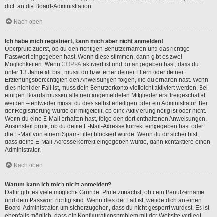
dich an die Board-Administration.
Nach oben
Ich habe mich registriert, kann mich aber nicht anmelden!
Überprüfe zuerst, ob du den richtigen Benutzernamen und das richtige
Passwort eingegeben hast. Wenn diese stimmen, dann gibt es zwei
Möglichkeiten. Wenn
COPPA
aktiviert ist und du angegeben hast, dass du
unter 13 Jahre alt bist, musst du bzw. einer deiner Eltern oder deiner
Erziehungsberechtigten den Anweisungen folgen, die du erhalten hast. Wenn
dies nicht der Fall ist, muss dein Benutzerkonto vielleicht aktiviert werden. Bei
einigen Boards müssen alle neu angemeldeten Mitglieder erst freigeschaltet
werden – entweder musst du dies selbst erledigen oder ein Administrator. Bei
der Registrierung wurde dir mitgeteilt, ob eine Aktivierung nötig ist oder nicht.
Wenn du eine E-Mail erhalten hast, folge den dort enthaltenen Anweisungen.
Ansonsten prüfe, ob du deine E-Mail-Adresse korrekt eingegeben hast oder
die E-Mail von einem Spam-Filter blockiert wurde. Wenn du dir sicher bist,
dass deine E-Mail-Adresse korrekt eingegeben wurde, dann kontaktiere einen
Administrator.
Nach oben
Warum kann ich mich nicht anmelden?
Dafür gibt es viele mögliche Gründe. Prüfe zunächst, ob dein Benutzername
und dein Passwort richtig sind. Wenn dies der Fall ist, wende dich an einen
Board-Administrator, um sicherzugehen, dass du nicht gesperrt wurdest. Es ist
ebenfalls möglich, dass ein Konfigurationsproblem mit der Website vorliegt,