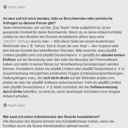
Nach oben
An wen soll ich mich wenden, falls es Beschwerden oder juristische
Anfragen zu diesem Forum gibt?
Jeder Administrator, der auf der „Das Team“-Seite aufgeführt ist, ist ein
geeigneter Kontakt für deine Beschwerde. Wenn du so keine Antwort erhältst,
solltest du den Besitzer der Domain kontaktieren (führe dazu eine
„WHOIS“-Abfrage
durch) oder — falls diese Seite bei einem kostenlosen
Webhoster wie z. B. Yahoo!, free.fr, funpic.de usw. liegt — den Support oder
den Abuse-Kontakt des betreffenden Dienstes. Bitte beachte, dass phpBB
Limited (phpBB.com) und phpBB Deutschland e. V. (phpBB.de)
absolut keinen
Einfluss
auf die Benutzung oder den oder die Benutzer der Forensoftware
haben und dafür in keiner Weise zur Verantwortung herangezogen werden
können. Kontaktiere daher nie phpBB Limited oder phpBB Deutschland e. V. in
Zusammenhang mit jeglichen juristischen Fragen (Unterlassungserklärungen,
Haftungsfragen usw.), die
sich nicht direkt
auf die Websiten phpbb.com,
phpbb.de oder die phpBB-Software selbst beziehen. Falls du phpBB Limited
oder phpBB Deutschland e. V. E-Mails schreibst, die die
Softwarenutzung
durch Dritte
betreffen, so wirst du, wenn überhaupt, höchstens eine knappe
Antwort erhalten.
Nach oben
Wie kann ich einen Administrator des Boards kontaktieren?
Alle Benutzer des Boards können das Kontaktformular nutzen, wenn die
Funktion durch die Board-Administration aktiviert wurde.