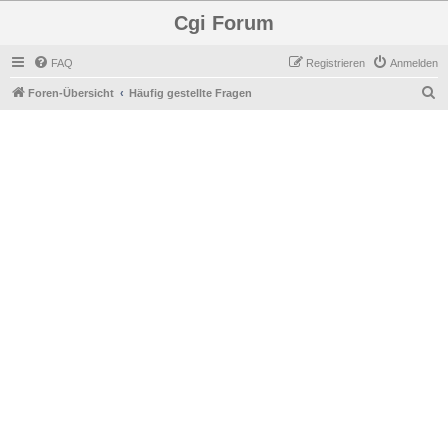
Cgi Forum
FAQ
Registrieren
Anmelden
S
Foren-Übersicht
Häufig gestellte Fragen
u
c
h
e