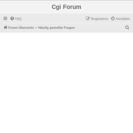
Cgi Forum
FAQ
Registrieren
Anmelden
S
Foren-Übersicht
Häufig gestellte Fragen
u
c
h
e