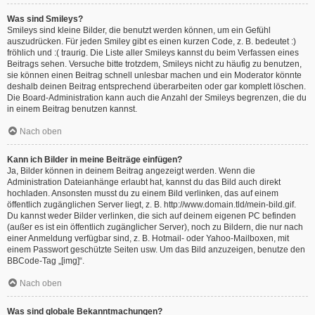
Was sind Smileys?
Smileys sind kleine Bilder, die benutzt werden können, um ein Gefühl
auszudrücken. Für jeden Smiley gibt es einen kurzen Code, z. B. bedeutet :)
fröhlich und :( traurig. Die Liste aller Smileys kannst du beim Verfassen eines
Beitrags sehen. Versuche bitte trotzdem, Smileys nicht zu häufig zu benutzen,
sie können einen Beitrag schnell unlesbar machen und ein Moderator könnte
deshalb deinen Beitrag entsprechend überarbeiten oder gar komplett löschen.
Die Board-Administration kann auch die Anzahl der Smileys begrenzen, die du
in einem Beitrag benutzen kannst.
Nach oben
Kann ich Bilder in meine Beiträge einfügen?
Ja, Bilder können in deinem Beitrag angezeigt werden. Wenn die
Administration Dateianhänge erlaubt hat, kannst du das Bild auch direkt
hochladen. Ansonsten musst du zu einem Bild verlinken, das auf einem
öffentlich zugänglichen Server liegt, z. B. http://www.domain.tld/mein-bild.gif.
Du kannst weder Bilder verlinken, die sich auf deinem eigenen PC befinden
(außer es ist ein öffentlich zugänglicher Server), noch zu Bildern, die nur nach
einer Anmeldung verfügbar sind, z. B. Hotmail- oder Yahoo-Mailboxen, mit
einem Passwort geschützte Seiten usw. Um das Bild anzuzeigen, benutze den
BBCode-Tag „[img]“.
Nach oben
Was sind globale Bekanntmachungen?