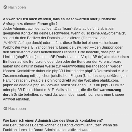
Nach oben
An wen soll ich mich wenden, falls es Beschwerden oder juristische
Anfragen zu diesem Forum gibt?
Jeder Administrator, der auf der „Das Team“-Seite aufgeführt ist, ist ein
geeigneter Kontakt für deine Beschwerde. Wenn du so keine Antwort erhältst,
solltest du den Besitzer der Domain kontaktieren (führe dazu eine
„WHOIS“-Abfrage
durch) oder — falls diese Seite bei einem kostenlosen
Webhoster wie z. B. Yahoo!, free.fr, funpic.de usw. liegt — den Support oder
den Abuse-Kontakt des betreffenden Dienstes. Bitte beachte, dass phpBB
Limited (phpBB.com) und phpBB Deutschland e. V. (phpBB.de)
absolut keinen
Einfluss
auf die Benutzung oder den oder die Benutzer der Forensoftware
haben und dafür in keiner Weise zur Verantwortung herangezogen werden
können. Kontaktiere daher nie phpBB Limited oder phpBB Deutschland e. V. in
Zusammenhang mit jeglichen juristischen Fragen (Unterlassungserklärungen,
Haftungsfragen usw.), die
sich nicht direkt
auf die Websiten phpbb.com,
phpbb.de oder die phpBB-Software selbst beziehen. Falls du phpBB Limited
oder phpBB Deutschland e. V. E-Mails schreibst, die die
Softwarenutzung
durch Dritte
betreffen, so wirst du, wenn überhaupt, höchstens eine knappe
Antwort erhalten.
Nach oben
Wie kann ich einen Administrator des Boards kontaktieren?
Alle Benutzer des Boards können das Kontaktformular nutzen, wenn die
Funktion durch die Board-Administration aktiviert wurde.