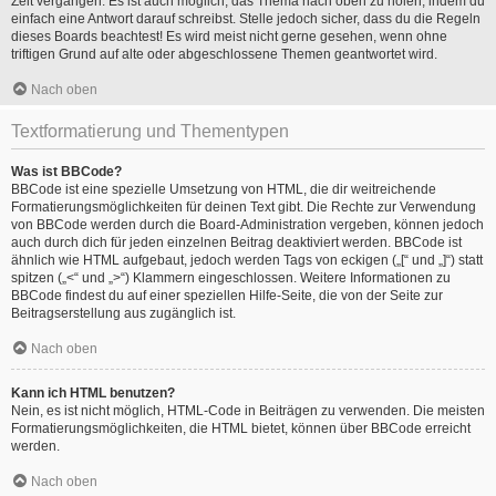
Zeit vergangen. Es ist auch möglich, das Thema nach oben zu holen, indem du
einfach eine Antwort darauf schreibst. Stelle jedoch sicher, dass du die Regeln
dieses Boards beachtest! Es wird meist nicht gerne gesehen, wenn ohne
triftigen Grund auf alte oder abgeschlossene Themen geantwortet wird.
Nach oben
Textformatierung und Thementypen
Was ist BBCode?
BBCode ist eine spezielle Umsetzung von HTML, die dir weitreichende
Formatierungsmöglichkeiten für deinen Text gibt. Die Rechte zur Verwendung
von BBCode werden durch die Board-Administration vergeben, können jedoch
auch durch dich für jeden einzelnen Beitrag deaktiviert werden. BBCode ist
ähnlich wie HTML aufgebaut, jedoch werden Tags von eckigen („[“ und „]“) statt
spitzen („<“ und „>“) Klammern eingeschlossen. Weitere Informationen zu
BBCode findest du auf einer speziellen Hilfe-Seite, die von der Seite zur
Beitragserstellung aus zugänglich ist.
Nach oben
Kann ich HTML benutzen?
Nein, es ist nicht möglich, HTML-Code in Beiträgen zu verwenden. Die meisten
Formatierungsmöglichkeiten, die HTML bietet, können über BBCode erreicht
werden.
Nach oben