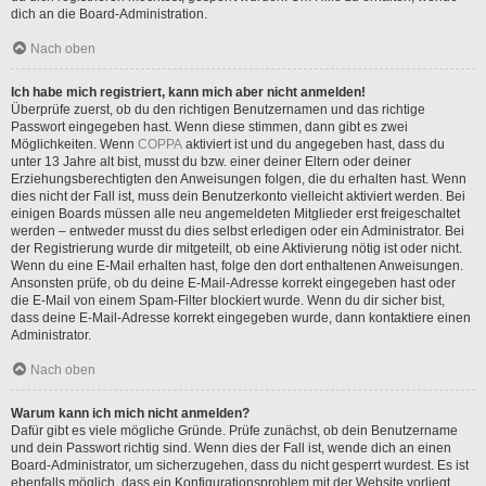
dich an die Board-Administration.
Nach oben
Ich habe mich registriert, kann mich aber nicht anmelden!
Überprüfe zuerst, ob du den richtigen Benutzernamen und das richtige
Passwort eingegeben hast. Wenn diese stimmen, dann gibt es zwei
Möglichkeiten. Wenn
COPPA
aktiviert ist und du angegeben hast, dass du
unter 13 Jahre alt bist, musst du bzw. einer deiner Eltern oder deiner
Erziehungsberechtigten den Anweisungen folgen, die du erhalten hast. Wenn
dies nicht der Fall ist, muss dein Benutzerkonto vielleicht aktiviert werden. Bei
einigen Boards müssen alle neu angemeldeten Mitglieder erst freigeschaltet
werden – entweder musst du dies selbst erledigen oder ein Administrator. Bei
der Registrierung wurde dir mitgeteilt, ob eine Aktivierung nötig ist oder nicht.
Wenn du eine E-Mail erhalten hast, folge den dort enthaltenen Anweisungen.
Ansonsten prüfe, ob du deine E-Mail-Adresse korrekt eingegeben hast oder
die E-Mail von einem Spam-Filter blockiert wurde. Wenn du dir sicher bist,
dass deine E-Mail-Adresse korrekt eingegeben wurde, dann kontaktiere einen
Administrator.
Nach oben
Warum kann ich mich nicht anmelden?
Dafür gibt es viele mögliche Gründe. Prüfe zunächst, ob dein Benutzername
und dein Passwort richtig sind. Wenn dies der Fall ist, wende dich an einen
Board-Administrator, um sicherzugehen, dass du nicht gesperrt wurdest. Es ist
ebenfalls möglich, dass ein Konfigurationsproblem mit der Website vorliegt,