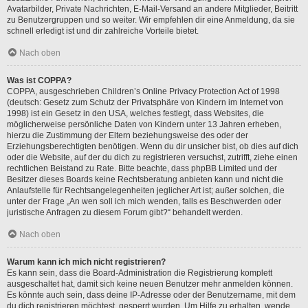
Avatarbilder, Private Nachrichten, E-Mail-Versand an andere Mitglieder, Beitritt
zu Benutzergruppen und so weiter. Wir empfehlen dir eine Anmeldung, da sie
schnell erledigt ist und dir zahlreiche Vorteile bietet.
Nach oben
Was ist COPPA?
COPPA, ausgeschrieben Children’s Online Privacy Protection Act of 1998
(deutsch: Gesetz zum Schutz der Privatsphäre von Kindern im Internet von
1998) ist ein Gesetz in den USA, welches festlegt, dass Websites, die
möglicherweise persönliche Daten von Kindern unter 13 Jahren erheben,
hierzu die Zustimmung der Eltern beziehungsweise des oder der
Erziehungsberechtigten benötigen. Wenn du dir unsicher bist, ob dies auf dich
oder die Website, auf der du dich zu registrieren versuchst, zutrifft, ziehe einen
rechtlichen Beistand zu Rate. Bitte beachte, dass phpBB Limited und der
Besitzer dieses Boards keine Rechtsberatung anbieten kann und nicht die
Anlaufstelle für Rechtsangelegenheiten jeglicher Art ist; außer solchen, die
unter der Frage „An wen soll ich mich wenden, falls es Beschwerden oder
juristische Anfragen zu diesem Forum gibt?“ behandelt werden.
Nach oben
Warum kann ich mich nicht registrieren?
Es kann sein, dass die Board-Administration die Registrierung komplett
ausgeschaltet hat, damit sich keine neuen Benutzer mehr anmelden können.
Es könnte auch sein, dass deine IP-Adresse oder der Benutzername, mit dem
du dich registrieren möchtest, gesperrt wurden. Um Hilfe zu erhalten, wende